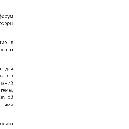
 форум
сферы
тие в
рытых
о для
льного
мпаний
 темы,
ивной
нными
овиях