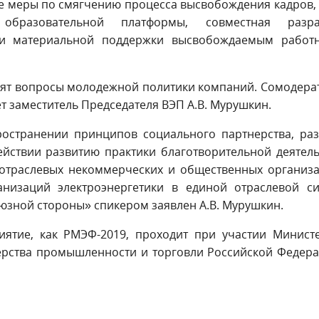
е меры по смягчению процесса высвобождения кадров,
образовательной платформы, совместная разра
и материальной поддержки высвобождаемым работн
удят вопросы молодежной политики компаний. Сомодер
т заместитель Председателя ВЭП А.В. Мурушкин.
ространении принципов социального партнерства, ра
ействии развитию практики благотворительной деятел
 отраслевых некоммерческих и общественных организ
низаций электроэнергетики в единой отраслевой си
юзной стороны» спикером заявлен А.В. Мурушкин.
ятие, как РМЭФ-2019, проходит при участии Министе
ерства промышленности и торговли Российской Федер