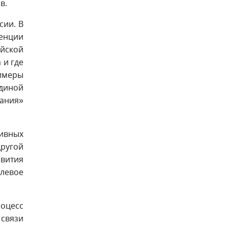
в.
сии. В
енции
ийской
 и где
имеры
диной
пания»
сивных
другой
звития
слевое
оцесс
 связи