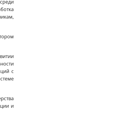
 среди
ботка
икам,
атором
звитии
ьности
аций с
стеме
рства
ации и