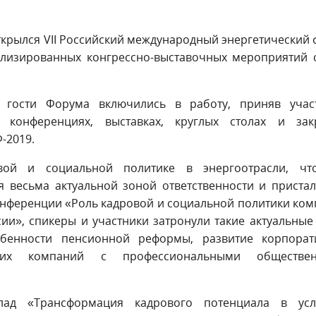
ткрылся VII Российский международный энергетический
ализированных конгрессно-выставочных мероприятий 
и гости Форума включились в работу, приняв учас
, конференциях, выставках, круглых столах и зак
-2019.
ой и социальной политике в энергоотрасли, чт
я весьма актуальной зоной ответственности и приста
конференции «Роль кадровой и социальной политики ко
ии», спикеры и участники затронули такие актуальные
обенности пенсионной реформы, развитие корпорат
еских компаний с профессиональными обществе
лад «Трансформация кадрового потенциала в усл