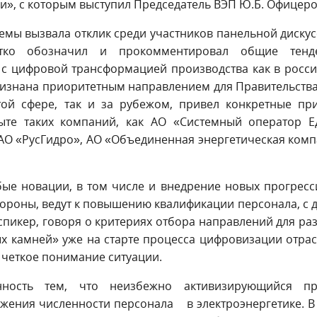
и», с которым выступил Председатель ВЭП Ю.Б. Офицеро
емы вызвала отклик среди участников панельной дискус
тко обозначил и прокомментировал общие тенд
 с цифровой трансформацией производства как в росс
изнана приоритетным направлением для Правительства
той сфере, так и за рубежом, привел конкретные пр
ыте таких компаний, как АО «Системный оператор Е
ПАО «РусГидро», АО «Объединенная энергетическая ком
юбые новации, в том числе и внедрение новых прогрес
ороны, ведут к повышению квалификации персонала, с 
спикер, говоря о критериях отбора направлений для ра
х камней» уже на старте процесса цифровизации отра
 четкое понимание ситуации.
ность тем, что неизбежно активизирующийся пр
жения численности персонала в электроэнергетике. В