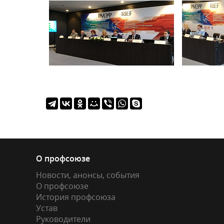
О профсоюзе
Новости, анонсы, события
О профсоюзе
История профсоюза
Устав
Руководители