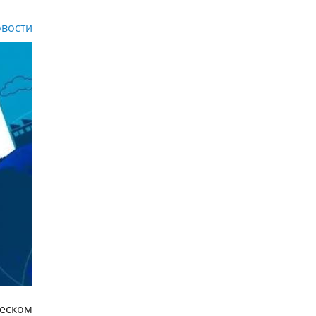
вости
ческом