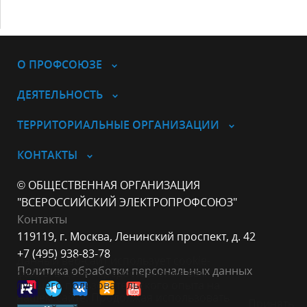
О ПРОФСОЮЗЕ
ДЕЯТЕЛЬНОСТЬ
ТЕРРИТОРИАЛЬНЫЕ ОРГАНИЗАЦИИ
КОНТАКТЫ
© ОБЩЕСТВЕННАЯ ОРГАНИЗАЦИЯ
"ВСЕРОССИЙСКИЙ ЭЛЕКТРОПРОФСОЮЗ"
Контакты
119119, г. Москва, Ленинский проспект, д. 42
+7 (495) 938-83-78
Данный веб-сайт использует cookie-
Политика обработки персональных данных
файлы в целях предоставления вам
лучшего пользовательского опыта на
нашем сайте. Продолжая использовать
Принять