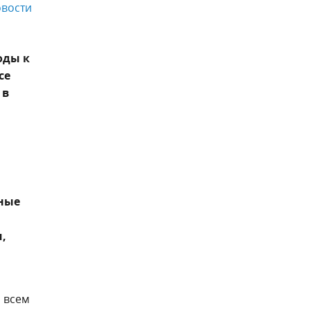
вости
оды к
се
 в
вные
,
а всем