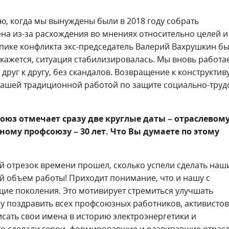
ю, когда мы вынуждены были в 2018 году собрать
на из-за расхождения во мнениях относительно целей и
 пике конфликта экс-председатель Валерий Вахрушкин б
е кажется, ситуация стабилизировалась. Мы вновь работа
друг к другу, без скандалов. Возвращение к конструктиву
 нашей традиционной работой по защите социально-тру
оюз отмечает сразу две круглые даты – отраслевом
ному профсоюзу – 30 лет. Что Вы думаете по этому
ой отрезок времени прошел, сколько успели сделать наш
ый объем работы! Приходит понимание, что и нашу с
щие поколения. Это мотивирует стремиться улучшать
чу поздравить всех профсоюзных работников, активистов
исать свои имена в историю электроэнергетики и