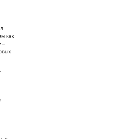
ыл
ем как
 –
довых
у
и