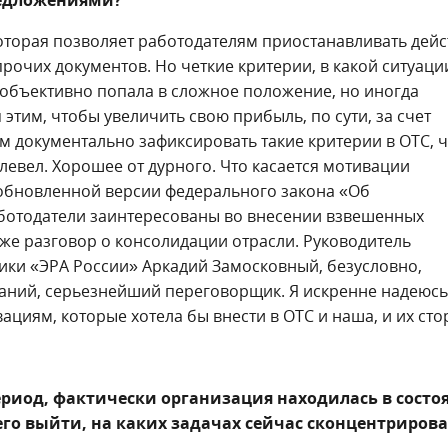
редложениями?
которая позволяет работодателям приостанавливать дей
очих документов. Но четкие критерии, в какой ситуаци
 объективно попала в сложное положение, но иногда
тим, чтобы увеличить свою прибыль, по сути, за счет
м документально зафиксировать такие критерии в ОТС, 
плевел. Хорошее от дурного. Что касается мотивации
 обновленной версии федерального закона «Об
 работодатели заинтересованы во внесении взвешенных
тоже разговор о консолидации отрасли. Руководитель
ики «ЭРА России» Аркадий Замосковный, безусловно,
аний, серьезнейший переговорщик. Я искренне надеюсь
ациям, которые хотела бы внести в ОТС и наша, и их сто
ериод, фактически организация находилась в состо
его выйти, на каких задачах сейчас сконцентриров