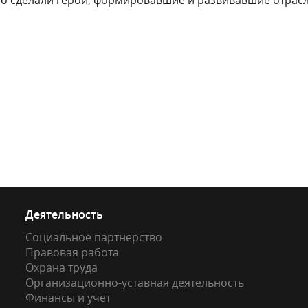
это сделали герои, формировавшие и развивавшие отрасл
Деятельность
Социальное партнерство
Правовая работа
Охрана труда
Организационно-уставная деятельность
Финансы и учет