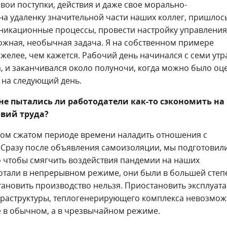
ои поступки, действия и даже свое морально-
 на удаленку значительной части наших коллег, пришлос
уникационные процессы, провести настройку управления
ожная, необычная задача. Я на собственном примере
яжелее, чем кажется. Рабочий день начинался с семи утр
а, и заканчивался около полуночи, когда можно было оц
 на следующий день.
 не пытались ли работодатели как-то сэкономить на
овий труда?
 этом сжатом периоде времени наладить отношения с
 Сразу после объявления самоизоляции, мы подготовил
о чтобы смягчить воздействия пандемии на наших
ботали в непрерывном режиме, они были в большей степ
ановить производство нельзя. Приостановить эксплуат
фраструктуры, теплогенерирующего комплекса невозмож
е в обычном, а в чрезвычайном режиме.