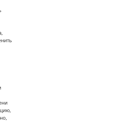
ь
а,
енить
и
ени
ацию,
но,