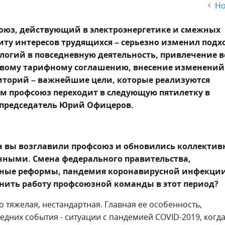
Но
союз, действующий в электроэнергетике и смежных
щиту интересов трудящихся – серьезно изменил подх
логий в повседневную деятельность, привлечение в
евому тарифному соглашению, внесение изменений
иторий – важнейшие цели, которые реализуются
м профсоюз переходит в следующую пятилетку в
 председатель Юрий Офицеров.
да вы возглавили профсоюз и обновились коллекти
чными. Смена федерального правительства,
ьные реформы, пандемия коронавирусной инфекции
нить работу профсоюзной команды в этот период?
о тяжелая, нестандартная. Главная ее особенность,
ледних события - ситуации с пандемией COVID-2019, когд