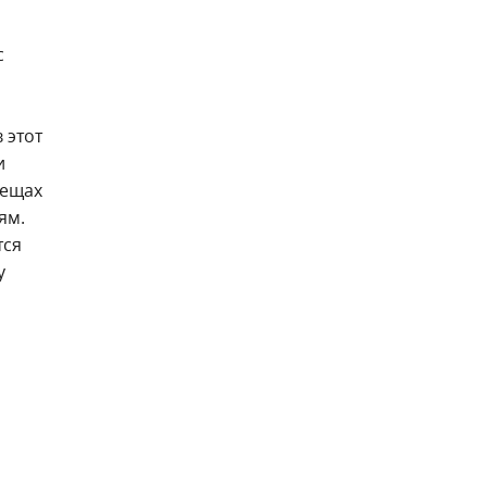
с
 этот
и
вещах
ям.
тся
у