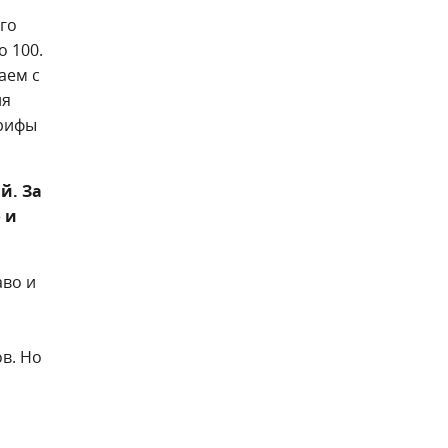
го
о 100.
аем с
ля
арифы
й. За
 и
аво и
в. Но