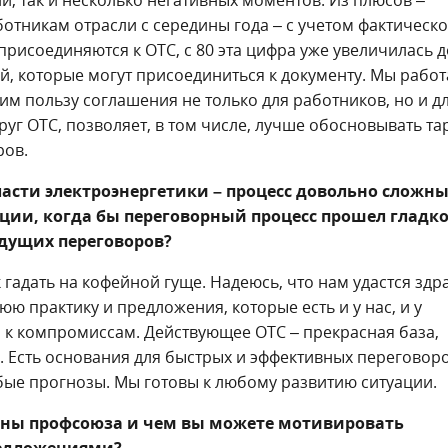
и, так и несколько негативных моментов. Из плюсов –
отникам отрасли с середины года – с учетом фактическо
рисоединяются к ОТС, с 80 эта цифра уже увеличилась д
й, которые могут присоединиться к документу. Мы работ
им пользу соглашения не только для работников, но и д
уг ОТС, позволяет, в том числе, лучше обосновывать т
ров.
асти электроэнергетики – процесс довольно сложны
ции, когда бы переговорный процесс прошел гладко
ядущих переговоров?
к гадать на кофейной гуще. Надеюсь, что нам удастся здр
 практику и предложения, которые есть и у нас, и у
и к компромиссам. Действующее ОТС – прекрасная база,
. Есть основания для быстрых и эффективных переговоро
бые прогнозы. Мы готовы к любому развитию ситуации.
ороны профсоюза и чем вы можете мотивировать