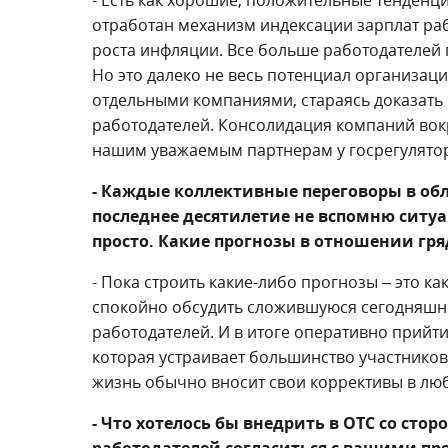
- Есть как хорошие, положительные тенденци
отработан механизм индексации зарплат раб
роста инфляции. Все больше работодателей п
Но это далеко не весь потенциал организаци
отдельными компаниями, стараясь доказать 
работодателей. Консолидация компаний вокр
нашим уважаемым партнерам у госрегулято
- Каждые коллективные переговоры в обл
последнее десятилетие не вспомню ситуа
просто. Какие прогнозы в отношении гр
- Пока строить какие-либо прогнозы – это ка
спокойно обсудить сложившуюся сегодняшнюю
работодателей. И в итоге оперативно прийт
которая устраивает большинство участников
жизнь обычно вносит свои коррективы в лю
- Что хотелось бы внедрить в ОТС со ст