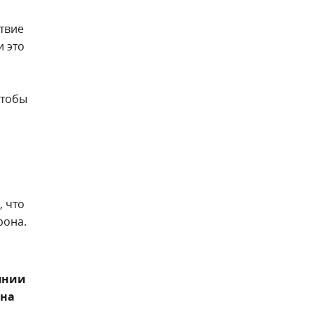
ствие
и это
чтобы
, что
рона.
янии
ана