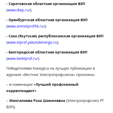
- Саратовская областная организация ВЭП
(
www
.
tkep
.
ru
/
);
- Оренбургская областная организация ВЭП
(
www
.orenelprof56.ru/
);
- Саха (Якутская) республиканская организация ВЭП
(
www
.
elprof
.
yakutskenergo
.
ru
);
- Белгородская областная организация ВЭП
(
www
.
belelprof
.
ru
/
).
Победителями Конкурса на лучшую публикацию в
журнале «Вестник Электропрофсоюза» признаны:
– в номинации
«Лучший профсоюзный
корреспондент»
–
Мингалиева Роза Шамилевна
(Электропрофсоюз РТ
ВЭП);