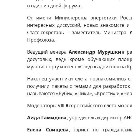
в один из дней форума.
От имени Министерства энергетики Рос
интересных дискуссий, новых знакомств 
Статс-секретарь - заместитель Министра
Профсоюза.
Ведущий вечера
Александр Мурушкин
ра
досуговых, ведь кроме обучающих площ
мультиспорту и квест «След всадников» на К
Наконец участники слета познакомились с
получили пакеты с темами для разработок в
называются «Буби», «Пики», «Крести» и «Чер
Модераторы VIII
В
сероссийского слёта моло
Аида Гамидова,
учредитель и директор АН
Елена Свищева,
юрист по гражданским