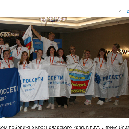
Но
ком побережье Краснодарского края, в п.г.т. Сириус бли