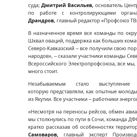
суда;
Дмитрий Васильев,
основатель Цент
по работе с контролирующими органа
Драндров,
главный редактор «Профсоюз ТВ
В назначенное время все команды по округ
Шквал оваций, поддержка как больших коман
Северо-Кавказский – все получили свою пор
народов», – сказали участники команды Севе
Всероссийского Электропрофсоюза, все мы, с
много стоит.
Незабываемым стало выступление 
которую представляли, как опытные молоды
из Якутии. Все участники – работники энерг
«Несмотря на переносы рейсов, обмен авиа
мы столкнулись по пути в Сочи, команда ДФ
кратко рассказав об особенностях террит
Самоваров,
главный эксперт Производст