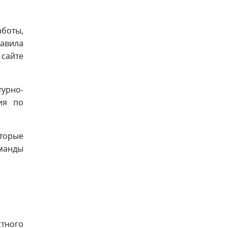
боты,
равила
сайте
турно-
ия по
оторые
оманды
тного