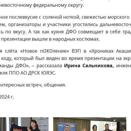
невосточному федеральному округу.
ное послевкусие с соленой ноткой, свежестью морского
м, организаторы и участники угостились дальневост
 по вкусу. А так как кухня ДФО совмещает в себе тр
и презентации вышли в народных костюмах.
я слёта «Новое п
ОКО
ление» ВЭП в «Хрониках Акаши
коду, который был виден во время презентации на экр
оманды ДФО», – рассказала
Ирина Сальникова,
инжен
теля ППО АО ДРСК ЮЯЭС.
нтересных встреч, общения.
024 г.