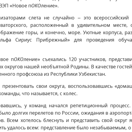
 ВЭП «Новое п
ОКО
ление».
изаторами слета не случайно – это всероссийский 
оваторского, расположенный в удивительном месте, 
ражение горы, и конечно, море. Уютные корпуса, ра
«Альфа Сириус Прибрежный» для проведения обуч
овое п
ОКО
ление» съехались 120 участников, представ
х округов нашей необъятной Родины. В качестве госте
нного профсоюза из Республики Узбекистан.
о презентовать свои округа, воспользовавшись «дом
оманды, что называется, с колес.
овавшись, у команд начался репетиционный процесс.
было долгих перелетов по России, ожидания в аэропорта
в. Всем хотелось блеснуть и представить свой округ 
вить удалось всем: представление было незабываемым, о