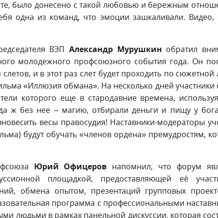
боте, было донесено с такой любовью и бережным отно
ебя одна из команд, что эмоции зашкаливали. Видео, 
Председателя ВЭП
Александр Мурушкин
обратил вни
ного молодежного профсоюзного события года. Он по
 слетов, и в этот раз слет будет проходить по сюжетной
льма «Иллюзия обмана». На несколько дней участники 
тели которого еще в стародавние времена, использу
уда ж без нее – магию, отбирали деньги и пищу у бог
вновесить весы правосудия! Наставники-модераторы у
льма) будут обучать «членов ордена» премудростям, к
рофсоюза
Юрий Офицеров
напомнил, что форум явл
уссионной площадкой, предоставляющей её участ
ний, обмена опытом, презентаций групповых проект
разовательная программа с профессиональными настав
ми людьми в рамках панельной дискуссии, которая сос