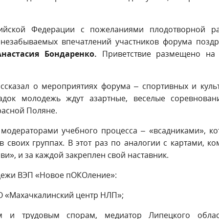
сийской Федерации с пожеланиями плодотворной ра
и незабываемых впечатлений участников форума позд
Анастасия Бондаренко.
Приветствие размещено на 
ссказал о мероприятиях форума ­– спортивных и куль
адок молодежь ждут азартные, веселые соревнован
расной Поляне.
 модераторами учебного процесса – «всадниками», к
 своих группах. В этот раз по аналогии с картами, к
ви», и за каждой закреплен свой наставник.
дежи ВЭП «Новое пОКОление»:
О «Махачкалинский центр НЛП»;
 и трудовым спорам, медиатор Липецкого облас