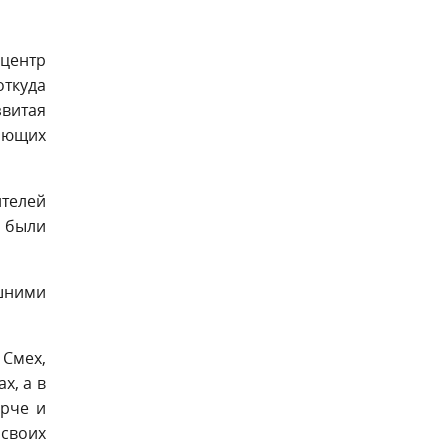
центр
откуда
звитая
ающих
ителей
й были
ашними
 Смех,
х, а в
ярче и
 своих