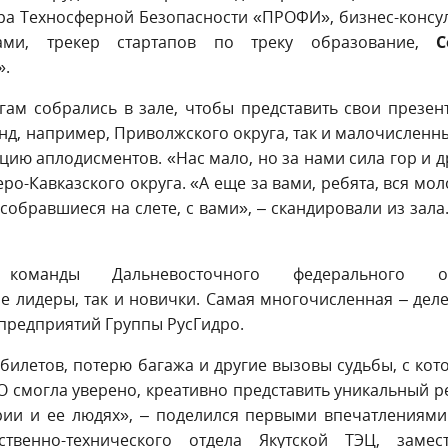
ра Техносферной Безопасности «ПРОФИ», бизнес-консу
ми, трекер стартапов по треку образование,
С
».
ам собрались в зале, чтобы представить свои презен
д, например, Приволжского округа, так и малочисленны
цию аплодисментов. «Нас мало, но за нами сила гор и 
ро-Кавказского округа. «А еще за вами, ребята, вся мо
обравшиеся на слете, с вами», – скандировали из зала.
команды Дальневосточного федерального ок
е лидеры, так и новички. Самая многочисленная – дел
опредприятий Группы РусГидро.
билетов, потерю багажа и другие вызовы судьбы, с ко
О смогла уверено, креативно представить уникальный р
ории и ее людях», – поделился первыми впечатлениям
венно-технического отдела Якутской ТЭЦ, замест