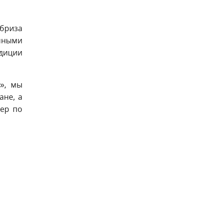
 бриза
очными
адиции
», мы
ане, а
ер по