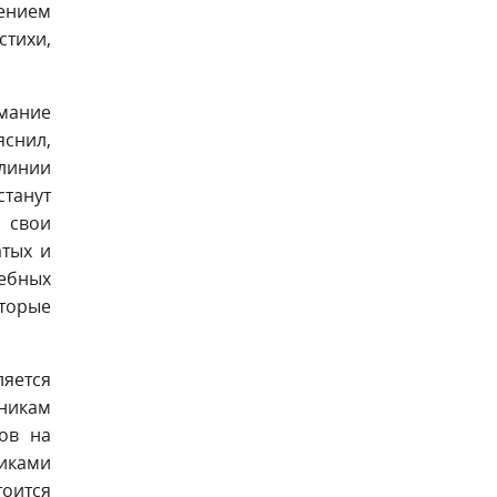
шением
стихи,
мание
яснил,
 линии
станут
я свои
атых и
чебных
оторые
яется
никам
ов на
никами
тоится