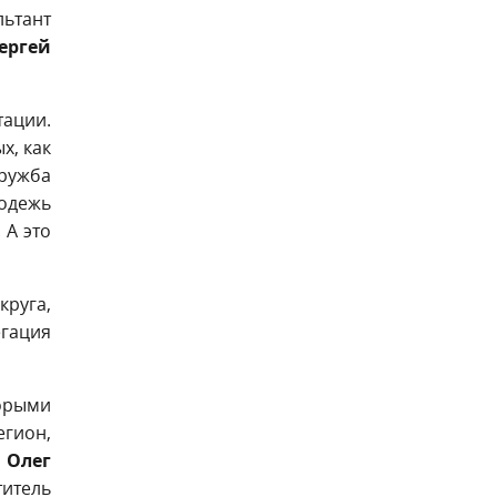
льтант
ергей
тации.
х, как
дружба
лодежь
 А это
руга,
егация
торыми
егион,
и
Олег
итель