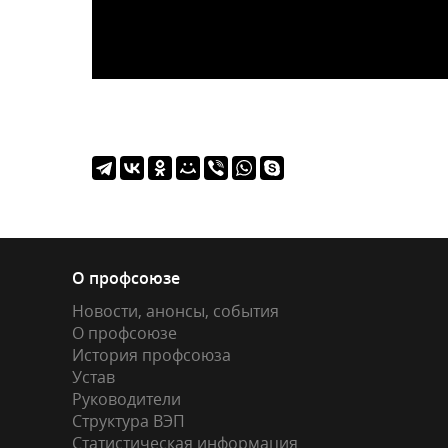
О профсоюзе
Новости, анонсы, события
О профсоюзе
История профсоюза
Устав
Руководители
Структура ВЭП
Статистическая информация