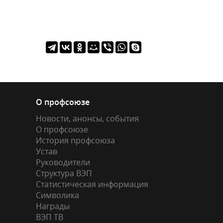
О профсоюзе
Новости, анонсы, события
О профсоюзе
История профсоюза
Устав
Руководители
Структура ВЭП
Статистическая информация
Символика
Награды
ВЭП ТВ