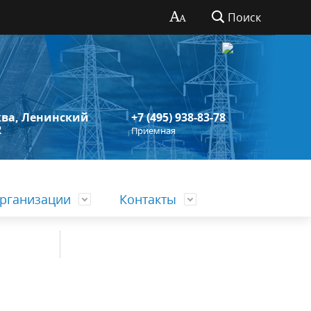
Поиск
сква, Ленинский
+7 (495) 938-83-78
2
Приемная
рганизации
Контакты
Устав
Организационно-уставная
деятельность
Символика