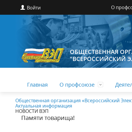
О профс
Войти
ОБЩЕСТВЕННАЯ ОР
"ВСЕРОССИЙСКИЙ 
Главная
О профсоюзе
Деяте
Общественная организация «Всероссийский Эле
Актуальная информация
Новости, анонсы, события
Социальное партнерство
Общая информация
Контактная информация
О профс
Правова
Список 
Реквизи
НОВОСТИ ВЭП
организ
Памяти товарища!
Руководители
Структур
Финансы и учет
Междуна
Награды
ВЭП ТВ