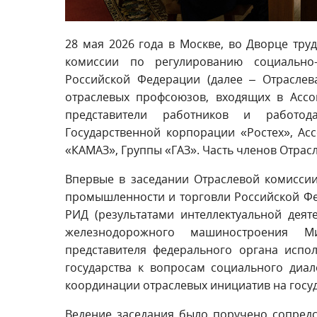
28 мая 2026 года в Москве, во Дворце тру
комиссии по регулированию социально
Российской Федерации (далее – Отраслев
отраслевых профсоюзов, входящих в Асс
представители работников и работод
Государственной корпорации «Ростех», А
«КАМАЗ», Группы «ГАЗ». Часть членов Отра
Впервые в заседании Отраслевой комисси
промышленности и торговли Российской Фе
РИД (результатами интеллектуальной дея
железнодорожного машиностроения 
представителя федерального органа испо
государства к вопросам социального диа
координации отраслевых инициатив на госу
Ведение заседания было поручено сопред