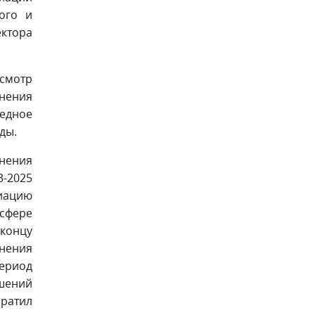
ого и
ктора
осмотр
нения
едное
ды.
нения
3-2025
иацию
сфере
 концу
лнения
период
шений
братил