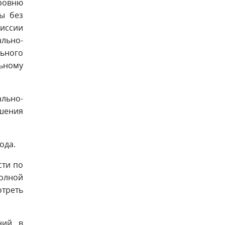
уровню
ны без
иссии
ально-
ьного
ьному
ально-
шения
ода.
сти по
олной
треть
ний в