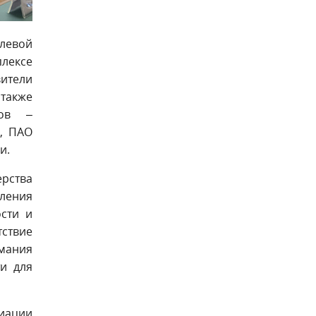
слевой
лексе
вители
также
гов –
», ПАО
и.
ерства
вления
сти и
ствие
мания
ти для
циации