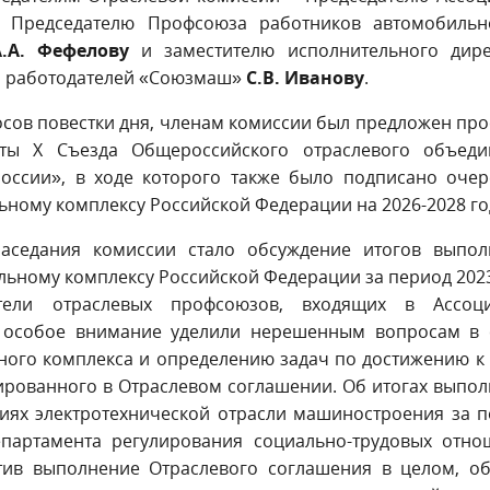
, Председателю Профсоюза работников автомобильн
А.А. Фефелову
и заместителю исполнительного дире
я работодателей «Союзмаш»
С.В. Иванову
.
сов повестки дня, членам комиссии был предложен пр
оты X Съезда Общероссийского отраслевого объеди
оссии», в ходе которого также было подписано очер
ному комплексу Российской Федерации на 2026-2028 го
аседания комиссии стало обсуждение итогов выпол
ьному комплексу Российской Федерации за период 202
тели отраслевых профсоюзов, входящих в Ассоц
 особое внимание уделили нерешенным вопросам в 
ного комплекса и определению задач по достижению к
сированного в Отраслевом соглашении. Об итогах выпо
иях электротехнической отрасли машиностроения за 
епартамента регулирования социально-трудовых отно
етив выполнение Отраслевого соглашения в целом, о