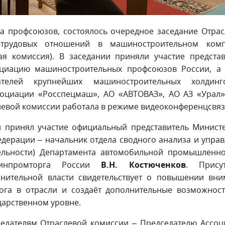
да профсоюзов, состоялось очередное заседание Отра
-трудовых отношений в машиностроительном комп
ая комиссия). В заседании приняли участие предста
оциацию машиностроительных профсоюзов России, а 
ателей крупнейших машиностроительных холдин
ссоциации «Росспецмаш», АО «АВТОВАЗ», АО АЗ «Урал
слевой комиссии работала в режиме видеоконференцсвяз
и принял участие официальный представитель Минист
дерации – начальник отдела сводного анализа и упра
тельности) Департамента автомобильной промышленно
Минпромторга России
В.Н. Костюченков
. Присут
лнительной власти свидетельствует о повышении вни
лога в отрасли и создаёт дополнительные возможнос
дарственном уровне.
седателям Отраслевой комиссии – Председателю Ассо