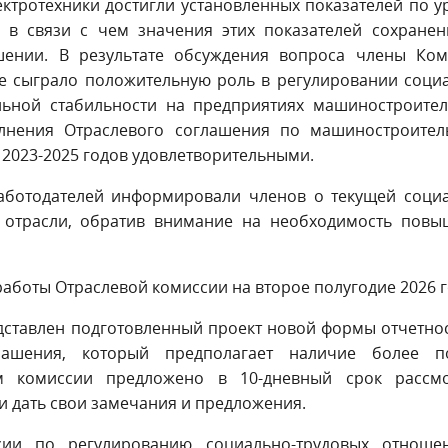
ектротехники достигли установленных показателей по 
, в связи с чем значения этих показателей сохране
ении. В результате обсуждения вопроса члены Ком
ие сыграло положительную роль в регулировании соци
ьной стабильности на предприятиях машиностроител
олнения Отраслевого соглашения по машиностроител
 2023-2025 годов удовлетворительными.
Работодателей информировали членов о текущей соци
 отрасли, обратив внимание на необходимость повы
работы Отраслевой комиссии на второе полугодие 2026 г
дставлен подготовленный проект новой формы отчетно
лашения, который предполагает наличие более п
 комиссии предложено в 10-дневный срок рассмо
и дать свои замечания и предложения.
сии по регулированию социально-трудовых отноше