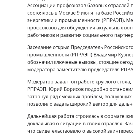
Ассоциации профсоюзов базовых отраслей 
состоялось в Москве 9 июня на базе Росси
энергетики и промышленности (РПРАЭП). М
профсоюзов для обсуждения актуальных воп
работников и развития социального партнер
Заседание открыл Председатель Российског
промышленности (РПРАЭП) Владимир Кузнец
обозначил ключевые вызовы, стоящие сего
модератора заместителю председателя РПР
Модератор задал тон работе круглого стола,
РПРАЭП. Юрий Борисов подробно остановился
затронул ряд смежных проблем, волнующих 
позволило задать широкий вектор для дальн
Дальнейшая работа строилась в формате жив
докладывая о ситуации в своих отраслях. За
что свидетельствовало о высокой заинтере