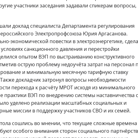
другие участники заседания задавали спикерам вопросы,
шали доклад специалиста Департамента регулирования
сероссийского Электропрофсоюза Юрия Аргасанова.
но-экономической повестки в электроэнергетике, сдел
 условиях санкционного давления и перестройки
делился опытом ВЭП по выстраиванию конструктивного
отметив острую проблему недоучёта затрат на персонал 
ирование и минимальную месячную тарифную ставку
 Также докладчик затронул вопросы необходимости
ости перехода к расчёту МРОТ исходя из минимального
е практики ВЭП по внедрению системы наставничества 
было уделено реализации масштабных социальных и
рные миссии в поддержку участников СВО и их семей.
стола сошлись во мнении, что текущие сложные времена
ребуют особого внимания сторон социального партнёрств