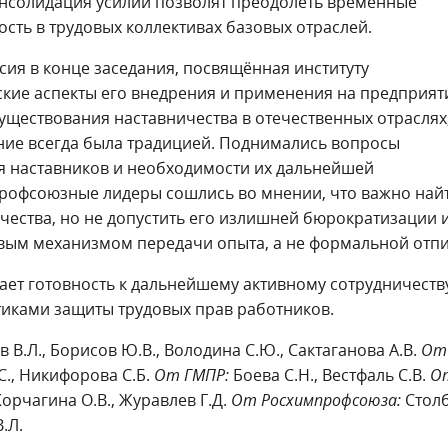
консолидация усилий позволят преодолеть временные
сть в трудовых коллективах базовых отраслей.
сия в конце заседания, посвящённая институту
ские аспекты его внедрения и применения на предприят
уществования наставничества в отечественных отраслях,
ение всегда была традицией. Поднимались вопросы
я наставников и необходимости их дальнейшей
рофсоюзные лидеры сошлись во мнении, что важно най
ичества, но не допустить его излишней бюрократизации 
ивым механизмом передачи опыта, а не формальной отпи
ет готовность к дальнейшему активному сотрудничеств
иками защиты трудовых прав работников.
 В.Л., Борисов Ю.В., Володина С.Ю., Сактаганова А.В.
От
С., Никифорова С.Б.
От ГМПР:
Боева С.Н., Вестфаль С.В.
О
орчагина О.В., Журавлев Г.Д.
От Росхимпрофсоюза:
Стол
.Л.