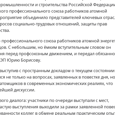
промышленности и строительства Российской Федераци
йского профессионального союза работников атомной
ероприятие объединило представителей ключевых отра
росов социально-трудовых отношений, защиты прав
ства.
о профессионального союза работников атомной энерге
ов. С небольшим, но ёмким вступительным словом он
дня перед профсоюзным движением, и передал обязанно
АЭП Юрию Борисову.
 выступив с пространным докладом о текущем состоянии 
 не только на вопросах, заявленных в повестке дня, но
атомщиков в современных экономических реалиях, что
ейшей дискуссии.
ого диалога: участники по очереди выступали с мест,
частую выступления выходили за рамки заявленной повес
сованности коллег в обмене реальным практическим опы