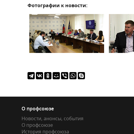
Фотографии к новости:
О профсоюзе
Новости, анонсы, события
О профсоюзе
История профсоюза