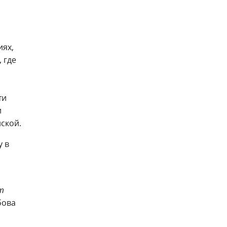
иях,
 где
ти
и
ской.
у в
т
бова