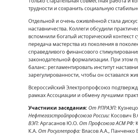
Только старательная совместная работа и 
трудности и сохранить социальную стабильно
Отдельной и очень оживлённой стала дискус
наставничества. Коллеги обсудили практиче
вспомнили богатый исторический контекст с
передача мастерства из поколения в покол
справедливого финансового стимулировани
законодательной формализации. При этом п
баланс: регламентировать институт наставн
зарегулированности, чтобы он оставался ж
Всероссийский Электропрофсоюз подтвержда
рамках Ассоциации и обмену лучшими практ
Участники заседания:
От РПРАЭП:
Кузнецов
Нефтегазстройпрофсоюза России:
Косович В.
ВЭП:
Аргасанов Ю.О.
От Профсоюза АСМ РФ:
К
К.А.
От Росуглепрофа:
Власов А.А., Панченко В