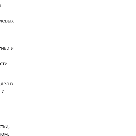
и
слевых
тики и
сти
дел в
 и
тки,
том.