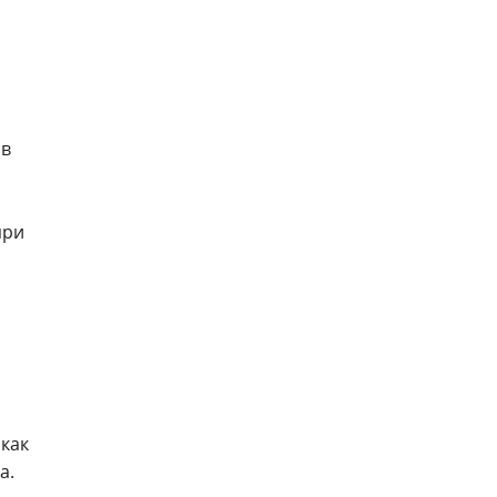
ав
при
с
 как
а.