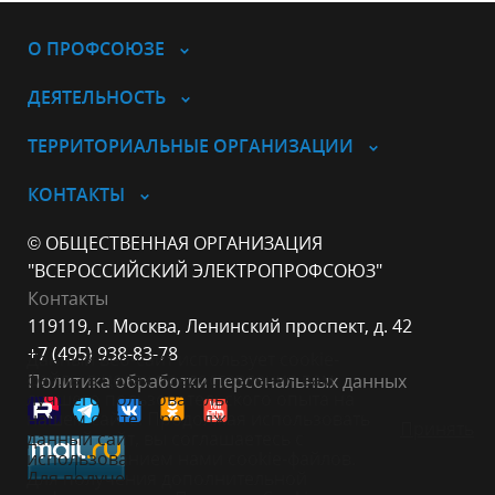
О ПРОФСОЮЗЕ
ДЕЯТЕЛЬНОСТЬ
ТЕРРИТОРИАЛЬНЫЕ ОРГАНИЗАЦИИ
КОНТАКТЫ
© ОБЩЕСТВЕННАЯ ОРГАНИЗАЦИЯ
"ВСЕРОССИЙСКИЙ ЭЛЕКТРОПРОФСОЮЗ"
Контакты
119119, г. Москва, Ленинский проспект, д. 42
+7 (495) 938-83-78
Данный веб-сайт использует cookie-
файлы в целях предоставления вам
Политика обработки персональных данных
лучшего пользовательского опыта на
нашем сайте. Продолжая использовать
Принять
данный сайт, вы соглашаетесь с
использованием нами cookie-файлов.
Для получения дополнительной