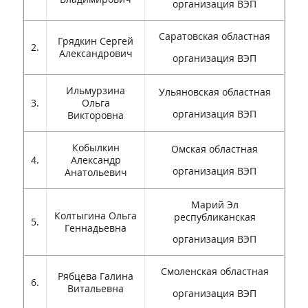
организация ВЭП
Саратовская областная
Грядкин Сергей
2.
Александрович
организация ВЭП
Ильмурзина
Ульяновская областная
3.
Ольга
организация ВЭП
Викторовна
Кобылкин
Омская областная
4.
Александр
организация ВЭП
Анатольевич
Марий Эл
Колтыгина Ольга
республиканская
5.
Геннадьевна
организация ВЭП
Смоленская областная
Рябцева Галина
6.
Витальевна
организация ВЭП