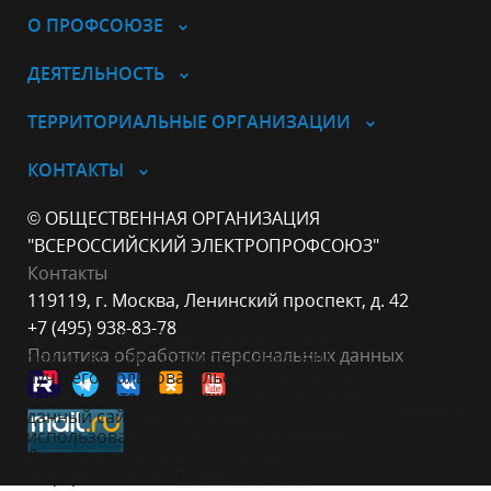
О ПРОФСОЮЗЕ
ДЕЯТЕЛЬНОСТЬ
ТЕРРИТОРИАЛЬНЫЕ ОРГАНИЗАЦИИ
КОНТАКТЫ
© ОБЩЕСТВЕННАЯ ОРГАНИЗАЦИЯ
"ВСЕРОССИЙСКИЙ ЭЛЕКТРОПРОФСОЮЗ"
Контакты
119119, г. Москва, Ленинский проспект, д. 42
+7 (495) 938-83-78
Данный веб-сайт использует cookie-
Политика обработки персональных данных
файлы в целях предоставления вам
лучшего пользовательского опыта на
нашем сайте. Продолжая использовать
Принять
данный сайт, вы соглашаетесь с
использованием нами cookie-файлов.
Для получения дополнительной
информации см.
Политика Cookie
.