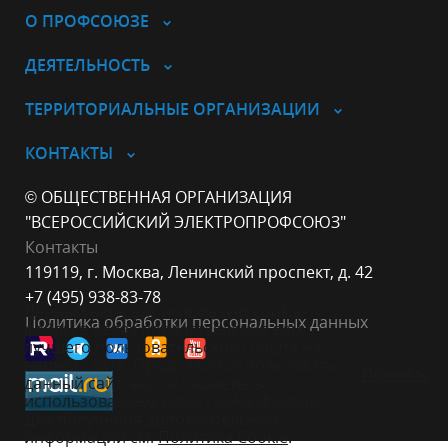
О ПРОФСОЮЗЕ
ДЕЯТЕЛЬНОСТЬ
ТЕРРИТОРИАЛЬНЫЕ ОРГАНИЗАЦИИ
КОНТАКТЫ
© ОБЩЕСТВЕННАЯ ОРГАНИЗАЦИЯ
"ВСЕРОССИЙСКИЙ ЭЛЕКТРОПРОФСОЮЗ"
Контакты
119119, г. Москва, Ленинский проспект, д. 42
+7 (495) 938-83-78
Данный веб-сайт использует cookie-
Политика обработки персональных данных
файлы в целях предоставления вам
лучшего пользовательского опыта на
нашем сайте. Продолжая использовать
Принять
данный сайт, вы соглашаетесь с
использованием нами cookie-файлов.
Для получения дополнительной
информации см.
Политика Cookie
.