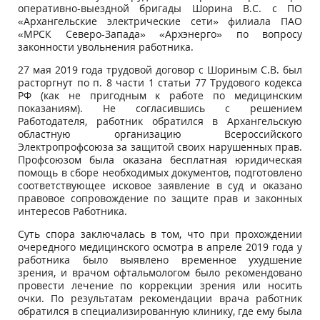
оперативно-выездной бригады Шорина В.С. с ПО
«Архангельские электрические сети» филиала ПАО
«МРСК Северо-Запада» «Архэнерго» по вопросу
законности увольнения работника.
27 мая 2019 года трудовой договор с Шориным С.В. был
расторгнут по п. 8 части 1 статьи 77 Трудового кодекса
РФ (как не пригодным к работе по медицинским
показаниям). Не согласившись с решением
Работодателя, работник обратился в Архангельскую
областную организацию Всероссийского
Электропрофсоюза за защитой своих нарушенных прав.
Профсоюзом была оказана бесплатная юридическая
помощь в сборе необходимых документов, подготовлено
соответствующее исковое заявление в суд и оказано
правовое сопровождение по защите прав и законных
интересов Работника.
Суть спора заключалась в том, что при прохождении
очередного медицинского осмотра в апреле 2019 года у
работника было выявлено временное ухудшение
зрения, и врачом офтальмологом было рекомендовано
провести лечение по коррекции зрения или носить
очки. По результатам рекомендации врача работник
обратился в специализированную клинику, где ему была