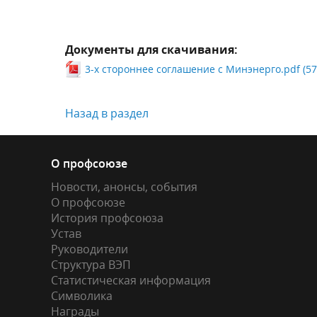
Документы для скачивания:
3-х стороннее соглашение с Минэнерго.pdf (57
Назад в раздел
О профсоюзе
Новости, анонсы, события
О профсоюзе
История профсоюза
Устав
Руководители
Структура ВЭП
Статистическая информация
Символика
Награды