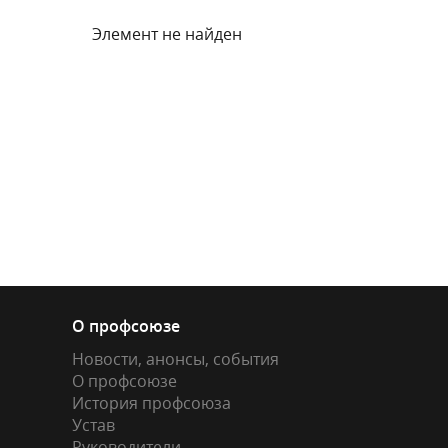
Элемент не найден
О профсоюзе
Новости, анонсы, события
О профсоюзе
История профсоюза
Устав
Руководители