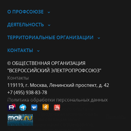
О ПРОФСОЮЗЕ
ДЕЯТЕЛЬНОСТЬ
ТЕРРИТОРИАЛЬНЫЕ ОРГАНИЗАЦИИ
КОНТАКТЫ
© ОБЩЕСТВЕННАЯ ОРГАНИЗАЦИЯ
"ВСЕРОССИЙСКИЙ ЭЛЕКТРОПРОФСОЮЗ"
Контакты
119119, г. Москва, Ленинский проспект, д. 42
+7 (495) 938-83-78
Данный веб-сайт использует cookie-
Политика обработки персональных данных
файлы в целях предоставления вам
лучшего пользовательского опыта на
нашем сайте. Продолжая использовать
Принять
данный сайт, вы соглашаетесь с
использованием нами cookie-файлов.
Для получения дополнительной