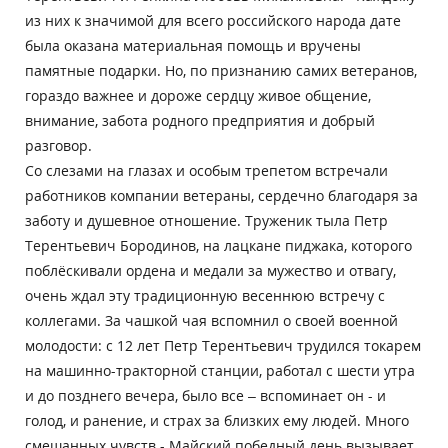
из них к значимой для всего российского народа дате
была оказана материальная помощь и вручены
памятные подарки. Но, по признанию самих ветеранов,
гораздо важнее и дороже сердцу живое общение,
внимание, забота родного предприятия и добрый
разговор.
Со слезами на глазах и особым трепетом встречали
работников компании ветераны, сердечно благодаря за
заботу и душевное отношение. Труженик тыла Петр
Терентьевич Бородинов, на лацкане пиджака, которого
поблёскивали ордена и медали за мужество и отвагу,
очень ждал эту традиционную весеннюю встречу с
коллегами. За чашкой чая вспомнил о своей военной
молодости: с 12 лет Петр Терентьевич трудился токарем
на машинно-тракторной станции, работал с шести утра
и до позднего вечера, было все – вспоминает он - и
голод, и ранение, и страх за близких ему людей. Много
смешанных чувств - Майский победный день вызывает