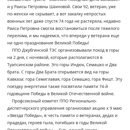
и у Раисы Петровны Шахновой. Свои 92, ветеран, уже
по-женски не скрывает, а вот закалку непростых
военных лет даже спустя 74 года не растеряла, недавно
Раиса Петровна смогла восстановиться после тяжелого
перелома, и мы надеемся, что впереди у ветерана еще
ни одно празднование Великой Победы!
ППО Джубгинской ТЭС организовывали поход в горы
на 2 дня, с ночевкой, которые располагаются в
Туапсинском районе. Это горы Индюк, Семашко и Два
брата. С горы Два Брата открывается вид на горы
Кавказа: гора Семиглавая, гора Семашко, гора Фишт. Эту
поездку энергетики также посвятили памяти 74-й
годовщине Победы в Великой Отечественной войне.
Профсоюзный комитет ППО Регионально-
диспетчерского управления организовал акцию к 9 маю
«Звезда Победы», в честь памяти о ветеранах, дедах и
прадедах, героев тыла, погибших в годы Великой
Отечественной войны. Суть данной акции