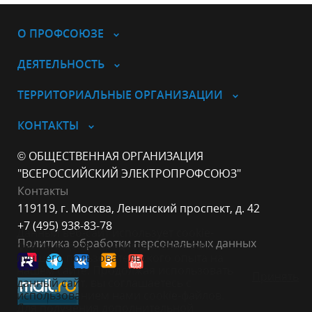
О ПРОФСОЮЗЕ
ДЕЯТЕЛЬНОСТЬ
ТЕРРИТОРИАЛЬНЫЕ ОРГАНИЗАЦИИ
КОНТАКТЫ
© ОБЩЕСТВЕННАЯ ОРГАНИЗАЦИЯ
"ВСЕРОССИЙСКИЙ ЭЛЕКТРОПРОФСОЮЗ"
Контакты
119119, г. Москва, Ленинский проспект, д. 42
+7 (495) 938-83-78
Данный веб-сайт использует cookie-
Политика обработки персональных данных
файлы в целях предоставления вам
лучшего пользовательского опыта на
нашем сайте. Продолжая использовать
Принять
данный сайт, вы соглашаетесь с
использованием нами cookie-файлов.
Для получения дополнительной