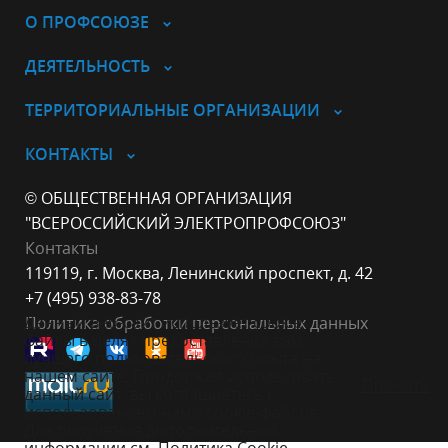
О ПРОФСОЮЗЕ
ДЕЯТЕЛЬНОСТЬ
ТЕРРИТОРИАЛЬНЫЕ ОРГАНИЗАЦИИ
КОНТАКТЫ
© ОБЩЕСТВЕННАЯ ОРГАНИЗАЦИЯ
"ВСЕРОССИЙСКИЙ ЭЛЕКТРОПРОФСОЮЗ"
Контакты
119119, г. Москва, Ленинский проспект, д. 42
+7 (495) 938-83-78
Данный веб-сайт использует cookie-
Политика обработки персональных данных
файлы в целях предоставления вам
лучшего пользовательского опыта на
нашем сайте. Продолжая использовать
Принять
данный сайт, вы соглашаетесь с
использованием нами cookie-файлов.
Для получения дополнительной