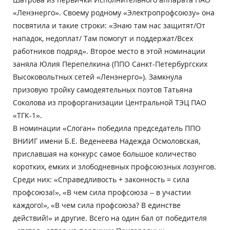
«Ленэнерго». Своему родному «Электропрофсоюзу» она
посвятила и такие строки: «Знаю там нас защитят/От
нападок, недоплат/ Там помогут и поддержат/Всех
работников подряд». Второе место в этой номинации
заняла Юлия Перепелкина (ППО Санкт-Петербургских
Высоковольтных сетей «Ленэнерго»). Замкнула
призовую тройку самодеятельных поэтов Татьяна
Соколова из профорганизации Центральной ТЭЦ ПАО
«ТГК-1».
В номинации «Слоган» победила председатель ППО
ВНИИГ имени Б.Е. Веденеева Надежда Осмоловская,
приславшая на конкурс самое большое количество
коротких, емких и злободневных профсоюзных лозунгов.
Среди них: «Справедливость + законность = сила
профсоюза!», «В чем сила профсоюза – в участии
каждого!», «В чем сила профсоюза? В единстве
действий!» и другие. Всего на один бал от победителя