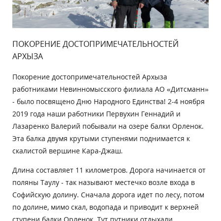
ПОКОРЕНИЕ ДОСТОПРИМЕЧАТЕЛЬНОСТЕЙ
АРХЫЗА
Покорение достопримечательностей Архыза
работниками Невинномысского филиала АО «Дитсманн»
- было посвящено Дню Народного Единства! 2-4 ноября
2019 года наши работники Первухин Геннадий и
Лазаренко Валерий побывали на озере балки Орленок.
Эта балка двумя крутыми ступенями поднимается к
скалистой вершине Кара-Джаш.
Длина составляет 11 километров. Дорога начинается от
поляны Таулу - так называют местечко возле входа в
Софийскую долину. Сначала дорога идет по лесу, потом
по долине, мимо скал, водопада и приводит к верхней
ступени балки Орленок. Тут путники отдыхали,