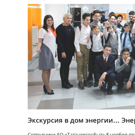
Экскурсия в дом энергии… Эн
Cотрудники АО «Татэнергосбыт» 8 ноября п