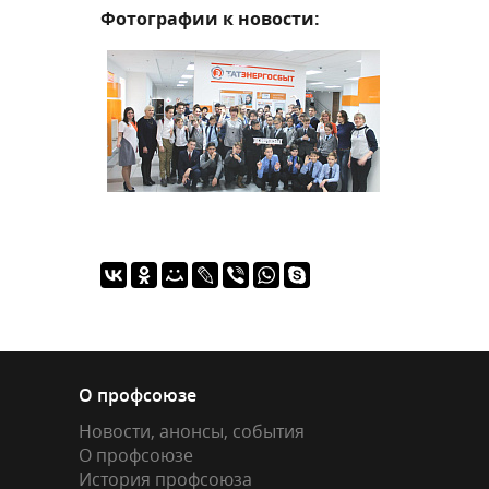
Фотографии к новости:
О профсоюзе
Новости, анонсы, события
О профсоюзе
История профсоюза