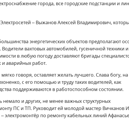
лектроснабжение города, все городские подстанции и ли
 Электросетей – Выжанов Алексей Владимирович, котор
 большинства энергетических объектов предполагают ос
 Водители вахтовых автомобилей, гусеничной техники и
мости в любую погоду доставляют бригады специалист
к и аварийных работ.
мягко говоря, оставляет желать лучшего. Слава богу, на
хоненко, с его помощью и труду таких водителей, как
дства поддерживаются в работоспособном состоянии.
ь немало и других, не менее важных структурных
монту ПС и ТП. Руководит ей молодой мастер Вичканов И
 – электромонтёр по ремонту кабельных линий Афанась