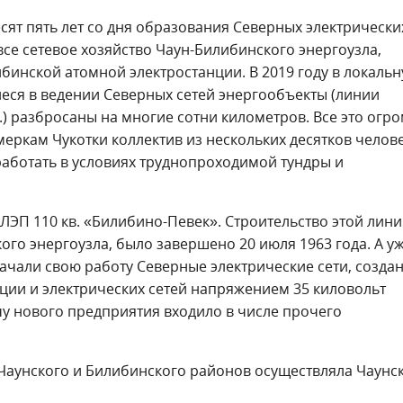
сят пять лет со дня образования Северных электрически
все сетевое хозяйство Чаун-Билибинского энергоузла,
бинской атомной электростанции. В 2019 году в локаль
еся в ведении Северных сетей энергообъекты (линии
.) разбросаны на многие сотни километров. Все это огр
еркам Чукотки коллектив из нескольких десятков челове
аботать в условиях труднопроходимой тундры и
ЛЭП 110 кв. «Билибино-Певек». Строительство этой лини
го энергоузла, было завершено 20 июля 1963 года. А у
 начали свою работу Северные электрические сети, созда
ции и электрических сетей напряжением 35 киловольт
у нового предприятия входило в числе прочего
 Чаунского и Билибинского районов осуществляла Чаунс