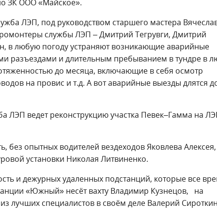
но ЗК ООО «Майское».
служба ЛЭП, под руководством старшего мастера Вячесла
ктромонтеры службы ЛЭП – Дмитрий Тегрувги, Дмитрий
ин, в любую погоду устраняют возникающие аварийные
ыми разъездами и длительным пребыванием в тундре в 
ротяженностью до месяца, включающие в себя осмотр
водов на провис и т.д. А вот аварийные выезды длятся д
ба ЛЭП ведет реконструкцию участка Певек–Гамма на Л
, без опытных водителей вездеходов Яковлева Алексея,
уровой установки Николая Литвиненко.
ность и дежурных удаленных подстанций, которые все вр
станции «Южный» несёт вахту Владимир Кузнецов, на
из лучших специалистов в своём деле Валерий Сироткин