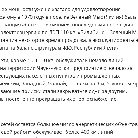
 ее мощности уже не хватало для удовлетворения
тому в 1970 году в поселке Зеленый Мыс (Якутия) была
ростанция «Северное сияние», впоследствии переподчин
 электроэнергию по ЛЭП 110 кв. «Билибино – Зеленый М
станция некоторое время продолжала эксплуатироваться
ана на баланс структурам ЖКХ Республики Якутия.
сети, кроме ЛЭП 110 кв. обслуживали немало линий
на территории Чаун-Чукотки предприятие отвечало за
ествующих населенных пунктов и промышленных
йский, Западный, Чаанай, поселки на 3-м, 5-м километ
обывающие прииски стали закрываться одни за другим.
ны постепенно прекращать их энергоснабжение.
 сетей остается большое число энергетических объектов
етевой район» обслуживает более 400 км линий