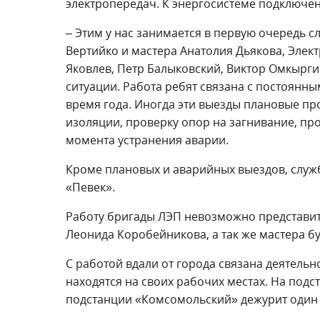
электропередач. К энергосистеме подключе
– Этим у нас занимается в первую очередь 
Вертийко и мастера Анатолия Дьякова, Эле
Яковлев, Петр Балыковский, Виктор Омкырг
ситуации. Работа ребят связана с постоянн
время года. Иногда эти выезды плановые п
изоляции, проверку опор на загнивание, про
момента устранения аварии.
Кроме плановых и аварийных выездов, служ
«Певек».
Работу бригады ЛЭП невозможно представить
Леонида Коробейникова, а так же мастера б
С работой вдали от города связана деятель
находятся на своих рабочих местах. На под
подстанции «Комсомольский» дежурит один 