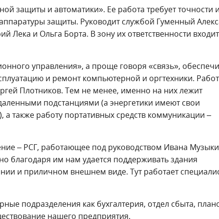
ной защиты и автоматики». Ее работа требует точности 
аппаратуры защиты. Руководит службой Гуменный Алекс
й Лека и Ольга Борта. В зону их ответственности входит
ионного управления», а проще говоря «связь», обеспеч
ксплуатацию и ремонт компьютерной и оргтехники. Работ
ергей Плотников. Тем не менее, именно на них лежит
удаленными подстанциями (а энергетики имеют свои
 а также работу портативных средств коммуникации –
ение – РСГ, работающее под руководством Ивана Музыки
 но благодаря им нам удается поддерживать здания
нии и приличном внешнем виде. Тут работает специали
турные подразделения как бухгалтерия, отдел сбыта, пла
уществование нашего предприятия.