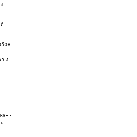
ни
ый
обое
ов и
ван -
ев