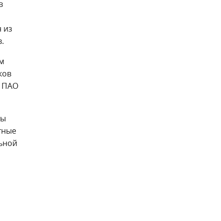
в
 из
.
ом
ков
е ПАО
ты
тные
льной