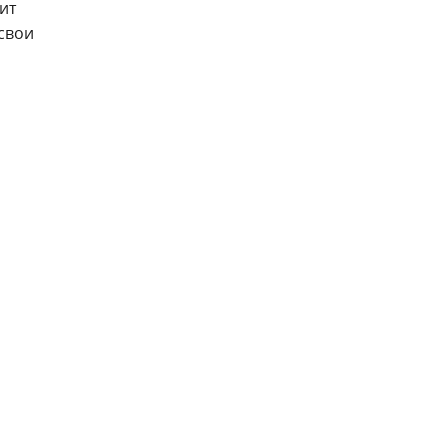
ит
свои