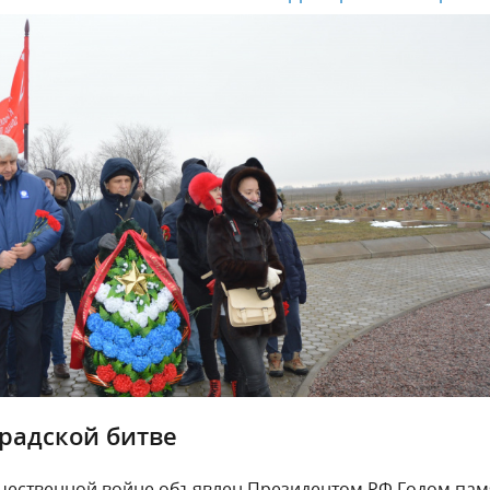
градской битве
течественной войне объявлен Президентом РФ Годом пам