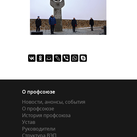
О профсоюзе
Новости, анонсы, события
О профсоюзе
История профсоюза
Устав
Руководители
Структура ВЭП