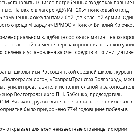
сь установить. В число погребенных входят как павшие 
нные. На вахте в лагере «ДУЛАГ- 205» поисковый отряд
6 замученных оккупантами бойцов Красной Армии. Один
ового отряда «Гвардия» ВРМОО «Поиск» Виталий Крючков
но-мемориальном кладбище состоялся митинг, на котор
установленной на месте перезахоронения останков узни
готовлена и установлена за счет средств и по инициатив
ераны, школьники Россошинской средней школы, курсан
 «Волгоградэнерго», «ГазпромТрансгаз Волгоград», мес
выступили представители исполнительной и законодате
енер Волгоградэнерго П.Н. Бабешко, председатель
Ю.М. Вязьмин, руководитель регионального поискового
оприятия было приурочено 77-й годовщине победы в
» открывает для всех неизвестные страницы истории