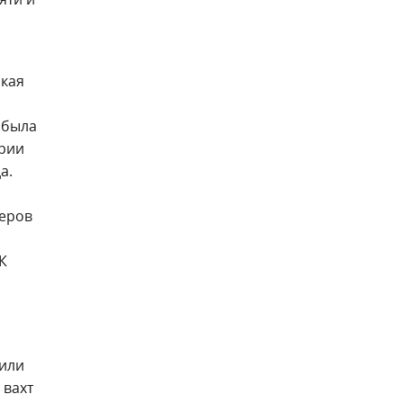
ская
 была
ории
а.
церов
К
нили
 вахт