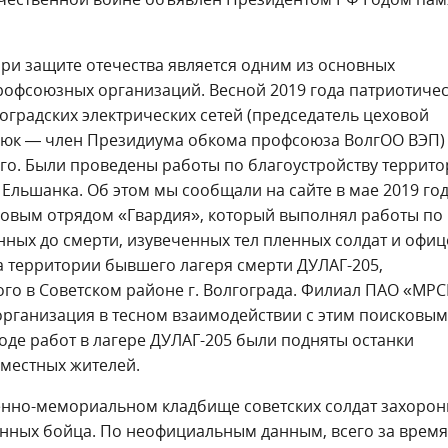
ри защите отечества является одним из основных
рофсоюзных организаций. Весной 2019 года патриотиче
градских электрических сетей (председатель цеховой
юк — член Президиума обкома профсоюза ВолгОО ВЭП)
о. Были проведены работы по благоустройству террит
 Ельшанка. Об этом мы сообщали на сайте в мае 2019 год
ковым отрядом «Гвардия», который выполнял работы по
ных до смерти, изувеченных тел пленных солдат и офи
а территории бывшего лагеря смерти ДУЛАГ-205,
ого в Советском районе г. Волгограда. Филиал ПАО «МРС
рганизация в тесном взаимодействии с этим поисковым
ходе работ в лагере ДУЛАГ-205 были подняты останки
 местных жителей.
оенно-мемориальном кладбище советских солдат захоро
енных бойца. По неофициальным данным, всего за время