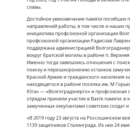
славы.
Достойное увековечение памяти погибших п
направлений работы, в том числе и наших п
инициатива профсоюзной организации Волго
профсоюзной организации Радислав Лаврен
поддержана администрацией Волгоградэнерг
вокруг братской могилы в районе п. Верхняя
Именно тогда завязались отношения с поис
поиску и перезахоронению останков замучен
Красной Армии и гражданского населения н
находящегося в районе поселка им. М Горьк
Юга» — «Волгоградэнерго» и профсоюзная о
отрядом приняли участие в Вахте памяти: в 
замученных оккупантами советских солдат и
«В 2019 году 23 августа на Россошинском в
1139 защитников Сталинграда. Из них 24 им