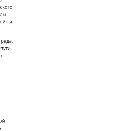
еского
олы
войны
града.
пути,
в
ой
ь