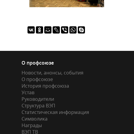
О профсоюзе
Новости, анонсы, события
О профсоюзе
История профсоюза
Устав
Руководители
Структура ВЭП
Статистическая информация
Символика
Награды
ВЭП ТВ