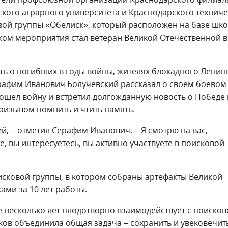
ского аграрного университета и Краснодарского технич
вой группы «Обелиск», который расположен на базе шк
иком мероприятия стал ветеран Великой Отечественной 
ть о погибших в годы войны, жителях блокадного Ленин
рафим Иванович Болучевский рассказал о своем боевом 
ошел войну и встретил долгожданную новость о Победе 
ризывом помнить и чтить память.
й, – отметил Серафим Иванович. – Я смотрю на вас,
 вы интересуетесь, вы активно участвуете в поисковой
исковой группы, в котором собраны артефакты Великой
ми за 10 лет работы.
 несколько лет плодотворно взаимодействует с поисков
ков объединила общая задача – сохранить и увековечит