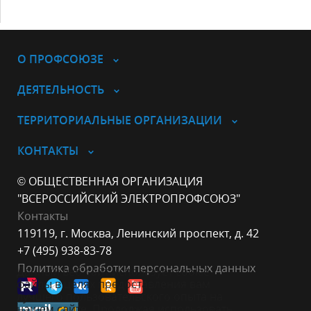
О ПРОФСОЮЗЕ
ДЕЯТЕЛЬНОСТЬ
ТЕРРИТОРИАЛЬНЫЕ ОРГАНИЗАЦИИ
КОНТАКТЫ
© ОБЩЕСТВЕННАЯ ОРГАНИЗАЦИЯ
"ВСЕРОССИЙСКИЙ ЭЛЕКТРОПРОФСОЮЗ"
Контакты
119119, г. Москва, Ленинский проспект, д. 42
+7 (495) 938-83-78
Политика обработки персональных данных
Данный веб-сайт использует cookie-
файлы в целях предоставления вам
лучшего пользовательского опыта на
нашем сайте. Продолжая использовать