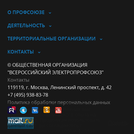
О ПРОФСОЮЗЕ
ДЕЯТЕЛЬНОСТЬ
ТЕРРИТОРИАЛЬНЫЕ ОРГАНИЗАЦИИ
КОНТАКТЫ
© ОБЩЕСТВЕННАЯ ОРГАНИЗАЦИЯ
"ВСЕРОССИЙСКИЙ ЭЛЕКТРОПРОФСОЮЗ"
Контакты
119119, г. Москва, Ленинский проспект, д. 42
+7 (495) 938-83-78
Политика обработки персональных данных
Данный веб-сайт использует cookie-
файлы в целях предоставления вам
лучшего пользовательского опыта на
нашем сайте. Продолжая использовать
Принять
данный сайт, вы соглашаетесь с
использованием нами cookie-файлов.