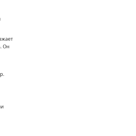
и
зжает
. Он
р.
ии