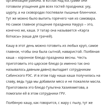
организаций района. В котлах над кострами они
готовили угощения для всех гостей праздника: уху,
шурпу, а на сковородах поспевали пышные блинчики.
Тут же можно было выпить горячего чая из самовара.
Но самое главное угощение праздника Науруз – это,
конечно же, каша. У татар она называется «Карга
боткасы» (каша для грачей).
Кашу в этот день можно готовить из любых круп, самое
главное, чтобы она была сытной, наваристой. Полбяная
каша – коронное блюдо праздника весны. Честь
приготовить это царское блюдо (а именно так оно
называлось давным-давно) выпадает сотрудникам
Сабинского РЭС. И в этом году наша каша получилась на
славу, ведь туда мы добавили мясо и не пожалели масла.
Приготовила это блюдо Гульгена Хазияхметова, а
помогали ей в этом сотрудники ГРУ.
Полбяную кашу, как говорится, с жару с пылу, тут же