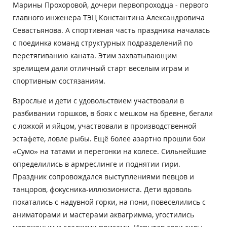
Марины Прохоровой, дочери первопроходца - первого
главного инженера ТЭЦ Константина Александровича
Севастьянова. А спортивная часть праздника началась
с поединка команд структурных подразделений по
перетягиванию каната. Этим захватывающим
зрелищем дали отличный старт веселым играм и
спортивным состязаниям.
Взрослые и дети с удовольствием участвовали в
разбивании горшков, в боях с мешком на бревне, бегали
с ложкой и яйцом, участвовали в производственной
эстафете, ловле рыбы. Ещё более азартно прошли бои
«Сумо» на татами и перегонки на колесе. Сильнейшие
определились в армреслинге и поднятии гири.
Праздник сопровождался выступлениями певцов и
танцоров, фокусника-иллюзиониста. Дети вдоволь
покатались с надувной горки, на пони, повеселились с
аниматорами и мастерами аквагримма, угостились