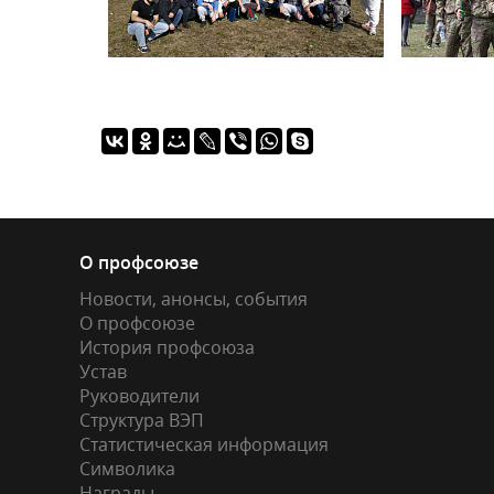
О профсоюзе
Новости, анонсы, события
О профсоюзе
История профсоюза
Устав
Руководители
Структура ВЭП
Статистическая информация
Символика
Награды