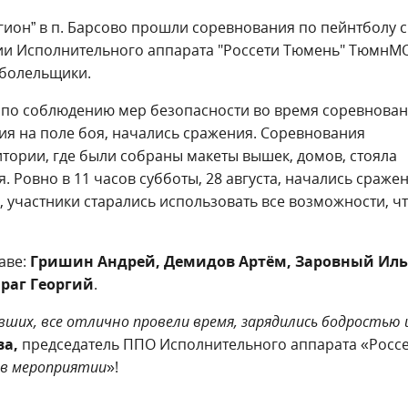
гион” в п. Барсово прошли соревнования по пейнтболу 
и Исполнительного аппарата "Россети Тюмень" ТюмнМ
 болельщики.
 по соблюдению мер безопасности во время соревнован
я на поле боя, начались сражения. Соревнования
тории, где были собраны макеты вышек, домов, стояла
. Ровно в 11 часов субботы, 28 августа, начались сражен
 участники старались использовать все возможности, ч
аве:
Гришин Андрей, Демидов Артём, Заровный Иль
раг Георгий
.
вших, все отлично провели время, зарядились бодростью 
ва,
председатель ППО Исполнительного аппарата «Росс
е в мероприятии
»!