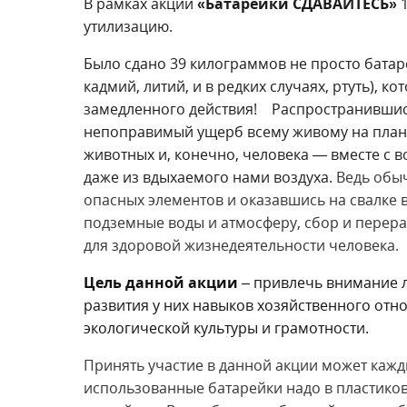
В рамках акции
«Батарейки СДАВАЙТЕСЬ»
1
утилизацию.
Было сдано 39 килограммов не просто батаре
кадмий, литий, и в редких случаях, ртуть), 
замедленного действия! Распространившись 
непоправимый ущерб всему живому на плане
животных и, конечно, человека — вместе с 
даже из вдыхаемого нами воздуха.
Ведь обыч
опасных элементов и оказавшись на свалке 
подземные воды и атмосферу, сбор и перер
для здоровой жизнедеятельности человека.
Цель данной акции
– привлечь внимание л
развития у них навыков хозяйственного от
экологической культуры и грамотности.
Принять участие в данной акции может кажды
использованные батарейки надо в пластиков