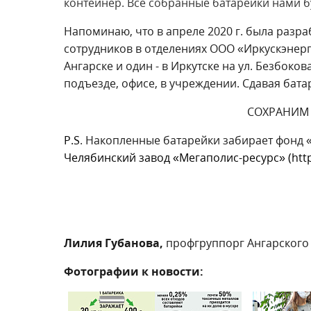
контейнер. Все собранные батарейки нами б
Напоминаю, что в апреле 2020 г. была разр
сотрудников в отделениях ООО «Иркускэнерго
Ангарске и один - в Иркутске на ул. Безбоков
подъезде, офисе, в учреждении. Сдавая бат
СОХРАНИМ 
P
.
S
. Накопленные батарейки забирает фонд 
Челябинский завод «Мегаполис-ресурс» (
htt
Лилия Губанова,
профгруппорг Ангарского
Фотографии к новости: