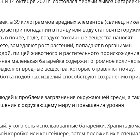
3 и 14 октября 2021г. состоялся первый вывоз батареек 
ек, а 39 килограммов вредных элементов (свинец, никел
которые при попадании в почву или воду становятся оруж
в почве, воде, воздухе токсичные вещества наносят
те, замедляют рост растений, попадают в организмы
водой, пищей животного и растительного происхождения
ная маленькая батарейка содержит огромное количест
выделяет вредные вещества, которые отравляют почву,
аботка подобных изделий способствуют сохранению пр
юдей к проблеме загрязнения окружающей среды, а та
ношения к окружающему миру и повышения уровня
й, у кого есть использованные батарейки. Хранить дома
ой коробке или контейнере, затем положив их в специ