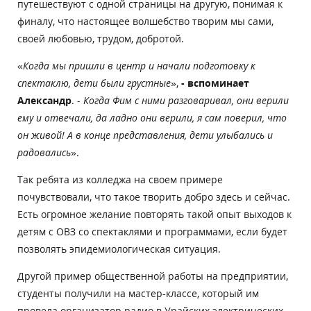
путешествуют с одной страницы на другую, понимая к
финалу, что настоящее волшебство творим мы сами,
своей любовью, трудом, добротой.
«
Когда мы пришли в центр и начали подготовку к
спектаклю, дети были грустные
»,
- вспоминает
Александр
. -
Когда Фим с ними разговаривал, они верили
ему и отвечали, да ладно они верили, я сам поверил, что
он живой! А в конце представления, дети улыбались и
радовались
».
Так ребята из колледжа на своем примере
почувствовали, что такое творить добро здесь и сейчас.
Есть огромное желание повторять такой опыт выходов к
детям с ОВЗ со спектаклями и программами, если будет
позволять эпидемиологическая ситуация.
Другой пример общественной работы на предприятии,
студенты получили на мастер-классе, который им
провела организатор радио в Урайских электрических