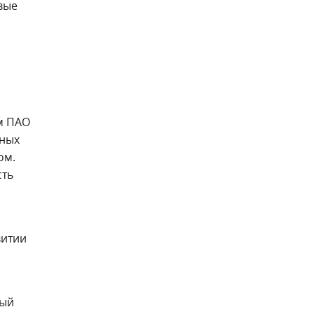
вые
м ПАО
зных
ом.
сть
витии
ный