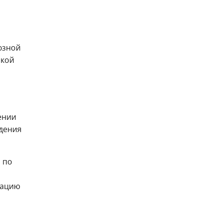
юзной
ской
ении
дения
 по
кацию