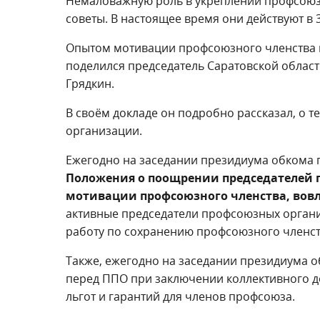
Немаловажную роль в укреплении профсоюз
советы. В настоящее время они действуют в 
Опытом мотивации профсоюзного членства 
поделился председатель Саратовской облас
Грядкин.
В своём докладе он подробно рассказал, о т
организации.
Ежегодно на заседании президиума обкома п
Положения о поощрении председателей 
мотивации профсоюзного членства, вов
активные председатели профсоюзных орган
работу по сохранению профсоюзного членств
Также, ежегодно на заседании президиума о
перед ППО при заключении коллективного д
льгот и гарантий для членов профсоюза.