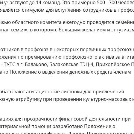
 участвуют до 14 команд. Это примерно 500 - 700 челове
 является стимулом для вступления сотрудников в профс
ежью областного комитета ежегодно проводится семей
жная семья», в котором с большим желанием и энтузиа
ботников в профсоюз в некоторых первичных профсоюз
ожения по премированию профсоюзного актива за агит
- ТУТС в г. Балаково, Балаковская ТЭЦ-4, Прихопёрское 
тано Положение о выделении денежных средств членам
батывают агитационные листовки для привлечения
юзную атрибутику при проведении культурно-массовых 
ациях для прозрачности финансовой деятельности при
материальной помощи разработано Положение о
ощи для членов профсоюза. Данное Положение опреде