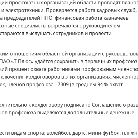
ации профсоюзных организаций области проводят плано
 и электротехники. Проверяется работа кадровых служб,
та председателей ППО, финансовая работа казначеев
юзные специалисты встречаются с руководителем
 стараются выслушать сотрудников и провести
ким отношениям областной организации с руководство
 ПАО «Т Плюс» удаётся сохранить в первичных профсою
кий процент охвата работниками профсоюзным членств
ключения колдоговоров в этих организациях, численно
ек, членов профсоюза - 7309 (в среднем 94 % охват
олнительно к колдоговору подписано Соглашение о раз
енов профсоюза выделяются дополнительные денежные
сти видам спорта: волейбол, дартс, мини-футбол, пляж