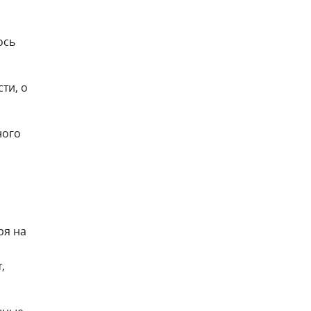
ось
ти, о
ного
ря на
,