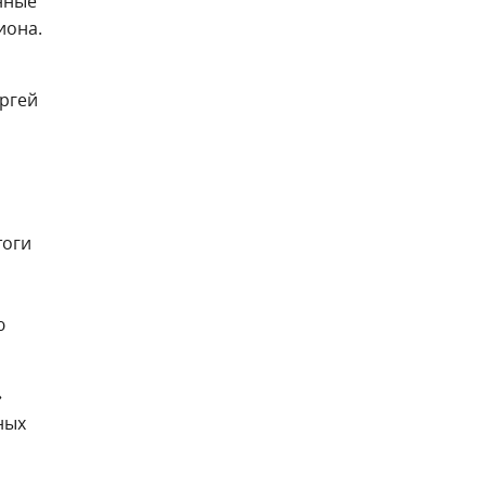
нные
иона.
ргей
тоги
ю
»
ных