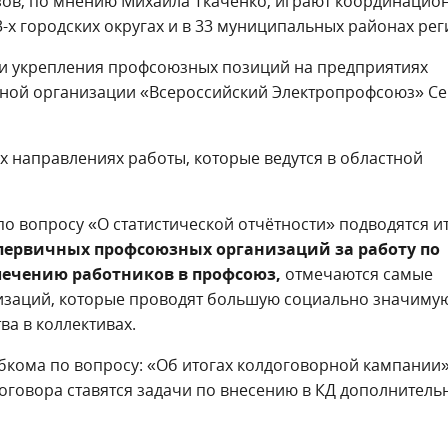
ов, по мнению Михаила Ткаченко, играют координацио
3-х городских округах и в 33 муниципальных районах рег
и укрепления профсоюзных позиций на предприятиях
тной организации «Всероссийский Электропрофсоюз» Се
ех направлениях работы, которые ведутся в областной
о вопросу «О статистической отчётности» подводятся и
первичных профсоюзных организаций за работу по
лечению работников в профсоюз,
отмечаются самые
изаций, которые проводят большую социально значиму
а в коллективах.
бкома по вопросу: «Об итогах колдоговорной кампании
оговора ставятся задачи по внесению в КД дополнитель