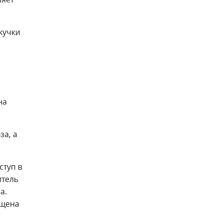
кучки
на
а, а
ступ в
итель
а.
ещена