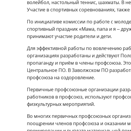
волейбол, настольный теннис, шахматы. В ней
Участие в спортивных соревнованиях, также
По инициативе комиссии по работе с молод
спортивный праздник «Мама, папа и я – дру
принимают участие родители и дети.
Для эффективной работы по вовлечению ра
организациях разработаны и действуют Пол
пропаганду и приём в члены профсоюза. Это 
Центральное ПО. В Заволжском ПО разрабо
профсоюза на оздоровление.
Первичные профсоюзные организации разра
работников в профсоюз, используют профсо
физкультурных мероприятий.
Во многих первичных профсоюзных организ
поощрении членов профсоюза и оказании 
премировании и выплате материальной пом