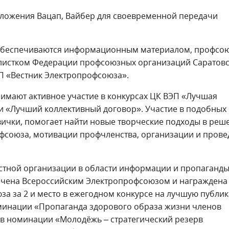
ложения Вацап, Вайбер для своевременной передачи
обеспечиваются информационным материалом, профсо
листком Федерации профсоюзных организаций Саратов
П «Вестник Электропрофсоюза».
мают активное участие в конкурсах ЦК ВЭП «Лучшая
 «Лучший коллективный договор». Участие в подобных
вички, помогает найти новые творческие подходы в реш
фсоюза, мотивации профчленства, организации и прове
стной организации в области информации и пропаганды
тмечена Всероссийским Электропрофсоюзом и награждена
а за 2 и место в ежегодном конкурсе на лучшую публи
минации «Пропаганда здорового образа жизни членов
а в номинации «Молодёжь – стратегический резерв