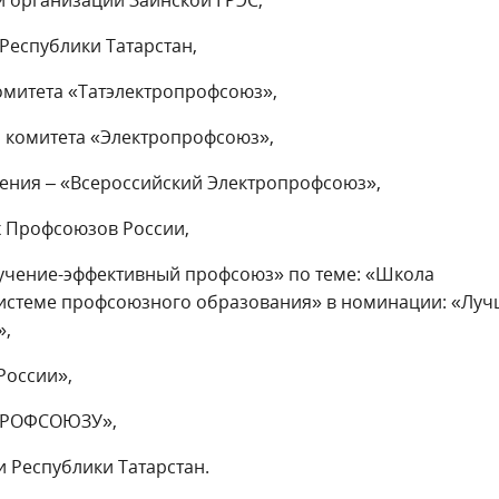
 организации Заинской ГРЭС,
Республики Татарстан,
митета «Татэлектропрофсоюз»,
о комитета «Электропрофсоюз»,
ения – «Всероссийский Электропрофсоюз»,
х Профсоюзов России,
бучение-эффективный профсоюз» по теме: «Школа
системе профсоюзного образования» в номинации: «Лу
»,
России»,
 ПРОФСОЮЗУ»,
и Республики Татарстан.