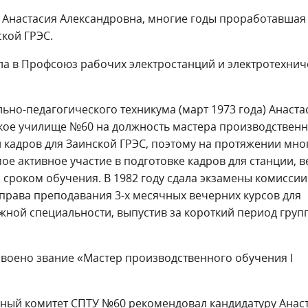
 Анастасия Александровна, многие годы проработавшая
кой ГРЭС.
ила в Профсоюз рабочих электростанций и электротехни
ьно-педагогического техникума (март 1973 года) Анаста
кое училище №60 на должность мастера производствен
 кадров для Заинской ГРЭС, поэтому на протяжении мно
е активное участие в подготовке кадров для станции, в
 сроком обучения. В 1982 году сдала экзамены комисси
 права преподавания 3-х месячных вечерних курсов для
ной специальности, выпустив за короткий период груп
исвоено звание «Мастер производственного обучения I
зный комитет СПТУ №60 рекомендовал кандидатуру Анас