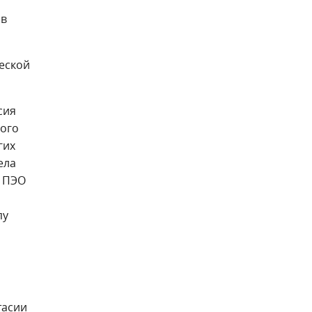
 в
ческой
сия
ного
гих
ела
и ПЭО
пу
тасии