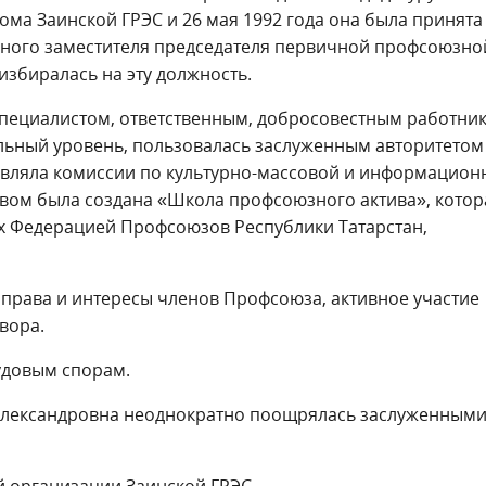
ома Заинской ГРЭС и 26 мая 1992 года она была принята
нного заместителя председателя первичной профсоюзно
збиралась на эту должность.
специалистом, ответственным, добросовестным работни
ный уровень, пользовалась заслуженным авторитетом
лавляла комиссии по культурно-массовой и информацион
твом была создана «Школа профсоюзного актива», котор
х Федерацией Профсоюзов Республики Татарстан,
 права и интересы членов Профсоюза, активное участие
вора.
рудовым спорам.
 Александровна неоднократно поощрялась заслуженным