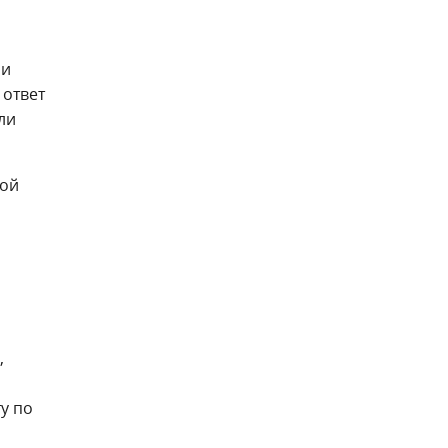
 и
 ответ
ли
вой
,
у по