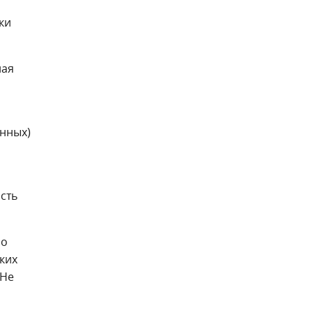
ки
ная
енных)
сть
по
ких
 Не