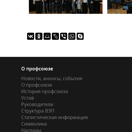
О профсоюзе
Новости, анонсы, события
О профсоюзе
История профсоюза
Устав
Руководители
Структура ВЭП
Статистическая информация
Символика
Награды