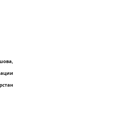
шова,
зации
рстан