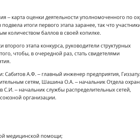
ния – карта оценки деятельности уполномоченного по о
 подвела итоги первого этапа заранее, так что участник
ым количеством баллов в своей копилке.
ки второго этапа конкурса, руководители структурных
ого, чтобы, в очередной раз, стать свидетелями
тия.
и: Сабитов А.Ф. – главный инженер предприятия, Гиззат
лительным сетям, Шашина О.А. – начальник Отдела охра
в С.И. – начальник службы распределительных сетей,
фсоюзной организации.
вой медицинской помощи;