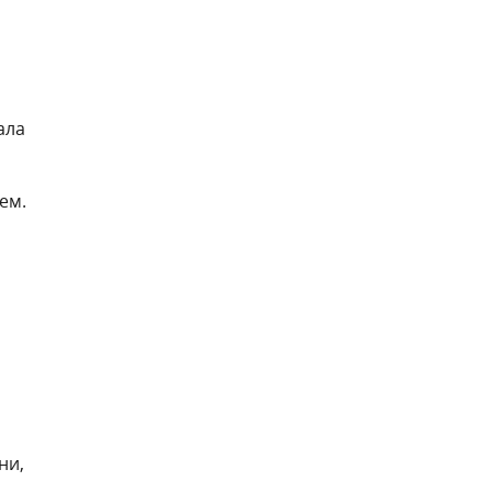
ала
ем.
ни,