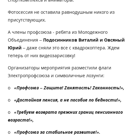
Фотосессия не оставила равнодушным никого из
присутствующих.
А члены профсоюза - ребята из Молодежного
Объединения –
Подосинников Виталий и Овсяный
Юрий
– даже сняли это все с квадрокоптера. Ждем
теперь от них видеозарисовку!
Организаторы мероприятия разместили флаги
Электропрофсоюза и символичные лозунги:
o
«Профсоюз –
Z
ащита!
Z
анятость!
Z
аконность!»,
o
«Достойная пенсия, а не пособие по бедности!»,
o
«Требуем возврата прежних границ пенсионного
возраста!»,
o
«Профсоюз за стабильное развитие!».