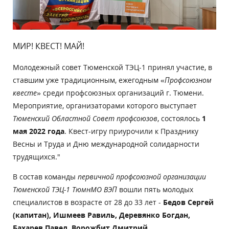
МИР! КВЕСТ! МАЙ!
Молодежный совет Тюменской ТЭЦ-1 принял участие, в
ставшим уже традиционным, ежегодным «
Профсоюзном
квесте
» среди профсоюзных организаций г. Тюмени.
Мероприятие, организаторами которого выступает
Тюменский Областной Совет профсоюзов
, состоялось
1
мая 2022 года
. Квест-игру приурочили к Празднику
Весны и Труда и Дню международной солидарности
трудящихся."
В состав команды
первичной профсоюзной организации
Тюменской ТЭЦ-1 ТюмнМО ВЭП
вошли пять молодых
специалистов в возрасте от 28 до 33 лет -
Бедов Сергей
(капитан), Ишмеев Равиль, Деревянко Богдан,
Бахарев Павел, Ворожбит Дмитрий.