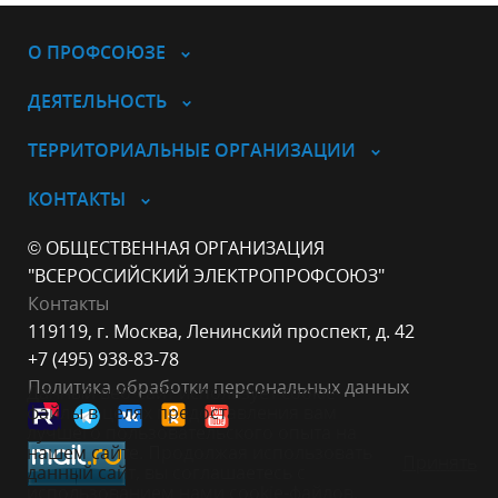
О ПРОФСОЮЗЕ
ДЕЯТЕЛЬНОСТЬ
ТЕРРИТОРИАЛЬНЫЕ ОРГАНИЗАЦИИ
КОНТАКТЫ
© ОБЩЕСТВЕННАЯ ОРГАНИЗАЦИЯ
"ВСЕРОССИЙСКИЙ ЭЛЕКТРОПРОФСОЮЗ"
Контакты
119119, г. Москва, Ленинский проспект, д. 42
+7 (495) 938-83-78
Политика обработки персональных данных
Данный веб-сайт использует cookie-
файлы в целях предоставления вам
лучшего пользовательского опыта на
нашем сайте. Продолжая использовать
Принять
данный сайт, вы соглашаетесь с
использованием нами cookie-файлов.