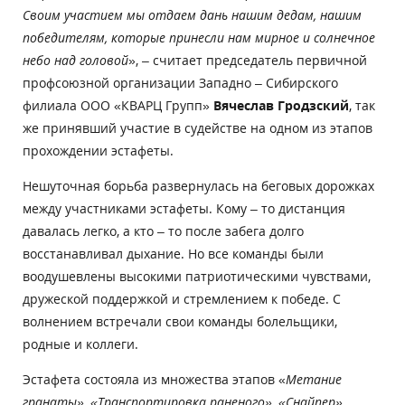
Своим участием мы отдаем дань нашим дедам, нашим
победителям, которые принесли нам мирное и солнечное
небо над головой
», – считает председатель первичной
профсоюзной организации Западно – Сибирского
филиала ООО «КВАРЦ Групп»
Вячеслав Гродзский
, так
же принявший участие в судействе на одном из этапов
прохождении эстафеты.
Нешуточная борьба развернулась на беговых дорожках
между участниками эстафеты. Кому – то дистанция
давалась легко, а кто – то после забега долго
восстанавливал дыхание. Но все команды были
воодушевлены высокими патриотическими чувствами,
дружеской поддержкой и стремлением к победе. С
волнением встречали свои команды болельщики,
родные и коллеги.
Эстафета состояла из множества этапов «
Метание
гранаты», «Транспортировка раненого», «Снайпер»,