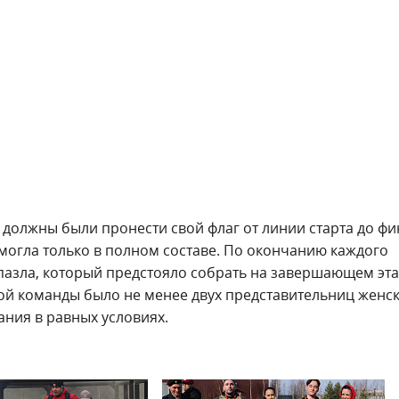
 должны были пронести свой флаг от линии старта до ф
могла только в полном составе. По окончанию каждого
пазла, который предстояло собрать на завершающем эт
ждой команды было не менее двух представительниц женс
ания в равных условиях.