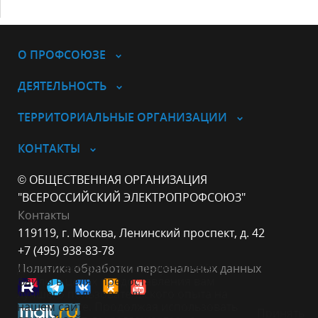
О ПРОФСОЮЗЕ
ДЕЯТЕЛЬНОСТЬ
ТЕРРИТОРИАЛЬНЫЕ ОРГАНИЗАЦИИ
КОНТАКТЫ
© ОБЩЕСТВЕННАЯ ОРГАНИЗАЦИЯ
"ВСЕРОССИЙСКИЙ ЭЛЕКТРОПРОФСОЮЗ"
Контакты
119119, г. Москва, Ленинский проспект, д. 42
+7 (495) 938-83-78
Данный веб-сайт использует cookie-
Политика обработки персональных данных
файлы в целях предоставления вам
лучшего пользовательского опыта на
нашем сайте. Продолжая использовать
Принять