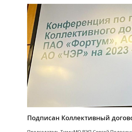
Подписан Коллективный догов
Председатель ТюмнМО ВЭП Сергей Подосинни