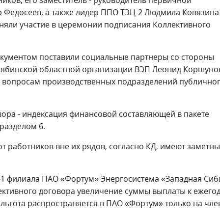
р Федосеев, а также лидер ППО ТЭЦ-2 Людмила Ковязина
приняли участие в церемонии подписания Коллективного
окументом поставили социальные партнеры со стороны
елябинской областной организации ВЭП Леонид Коршуно
м вопросам производственных подразделений публично
вора - индексация финансовой составляющей в пакете
разделом 6.
от работников вне их рядов, согласно КД, имеют заметн
-1 филиала ПАО «Фортум» Энергосистема «Западная Сиб
лективного договора увеличение суммы выплаты к ежего
льгота распространяется в ПАО «Фортум» только на чле