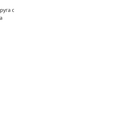
руга с
а