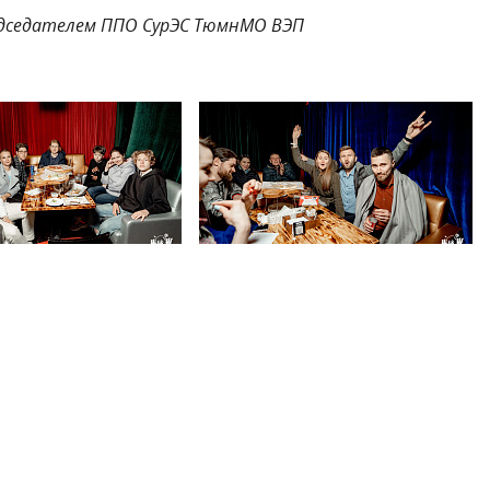
едседателем ППО СурЭС ТюмнМО ВЭП