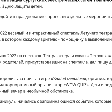
анизация Сургутских электрических сетей
ТюмнМО
ый Дню Защиты детей.
одойти к празднованию: провести отдельные мероприят
2022 веселый и интерактивный спектакль Летучего театра
», в котором каждому зрителю - помощнику в вызволении
ая 2022 на спектакль Театра актера и куклы «Петрушка» 
м родителей, присутствовавших на спектакле, дал пищу д
 боролись за призы в игре «
Угадай мелодию
», организат
ил корпоративный организатор «WOW QUIZ». Дети и род
нный вечер в необычной обстановке.
 каникулы начались с запоминающихся событий, которые