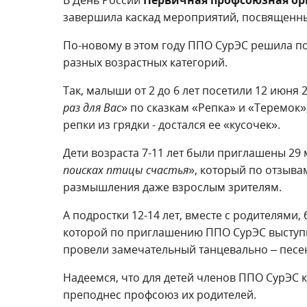
В День России
Первичная профсоюзная орг
завершила каскад мероприятий, посвященн
По-новому в этом году ППО СурЭС решила п
разных возрастных категорий.
Так, малыши от 2 до 6 лет посетили 12 июня 
раз для Вас
» по сказкам «Репка» и «Теремок
репки из грядки - достался ее «кусочек».
Дети возраста 7-11 лет были приглашены 29 м
поисках птицы счастья
», который по отзыва
размышления даже взрослым зрителям.
А подростки 12-14 лет, вместе с родителями,
которой по приглашению ППО СурЭС выступ
провели замечательный танцевально – песе
Надеемся, что для детей членов ППО СурЭС
преподнес профсоюз их родителей.