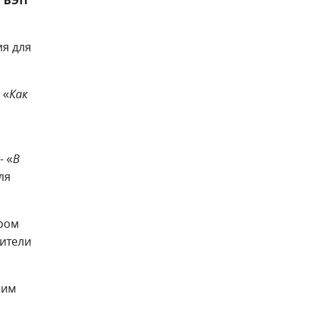
 ВЭП
ия для
 «
Как
- «
В
ля
ором
ители
 им