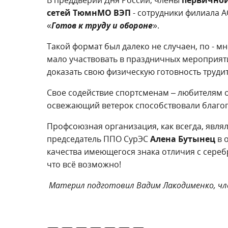
сетей ТюмнМО ВЭП
- сотрудники филиала 
«
Готов к труду и обороне
».
Такой формат был далеко не случаен, по - 
мало участвовать в праздничных мероприят
доказать свою физическую готовность трудит
Свое содействие спортсменам – любителям о
освежающий ветерок способствовали благоп
Профсоюзная организация, как всегда, явл
председатель ППО СурЭС
Алена Бутынец
в 
качества имеющегося знака отличия с сере
что всё возможно!
Материл подготовил Вадим Лакодименко, ч