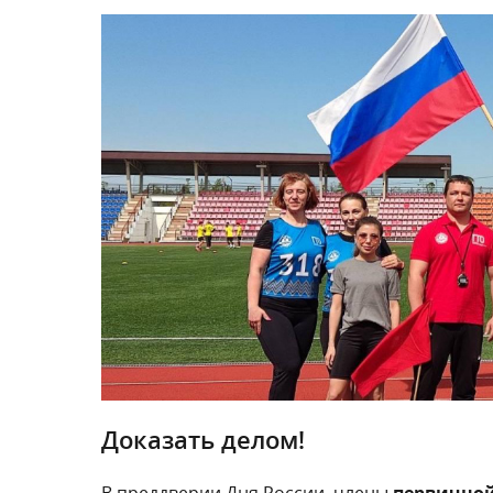
Доказать делом!
В преддверии Дня России, члены
первичной