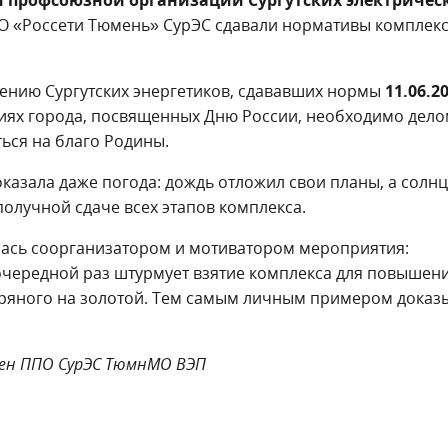
АО «Россети Тюмень» СурЭС сдавали нормативы комплек
мнению Сургутских энергетиков, сдававших нормы
11.06.2
иях города, посвященных Дню России, необходимо дел
ься на благо Родины.
казала даже погода: дождь отложил свои планы, а солнц
олучной сдаче всех этапов комплекса.
ялась соорганизатором и мотиватором мероприятия:
очередной раз штурмует взятие комплекса для повышен
бряного на золотой. Тем самым личным примером доказ
лен ППО СурЭС ТюмнМО ВЭП