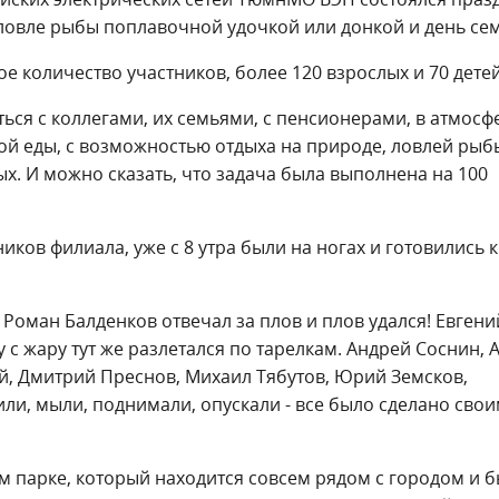
ловле рыбы поплавочной удочкой или донкой и день се
е количество участников, более 120 взрослых и 70 детей
ься с коллегами, их семьями, с пенсионерами, в атмосф
ной еды, с возможностью отдыха на природе, ловлей рыб
х. И можно сказать, что задача была выполнена на 100
ков филиала, уже с 8 утра были на ногах и готовились к
Роман Балденков отвечал за плов и плов удался! Евгени
с жару тут же разлетался по тарелкам. Андрей Соснин, 
ий, Дмитрий Преснов, Михаил Тябутов, Юрий Земсков,
или, мыли, поднимали, опускали - все было сделано сво
м парке, который находится совсем рядом с городом и 