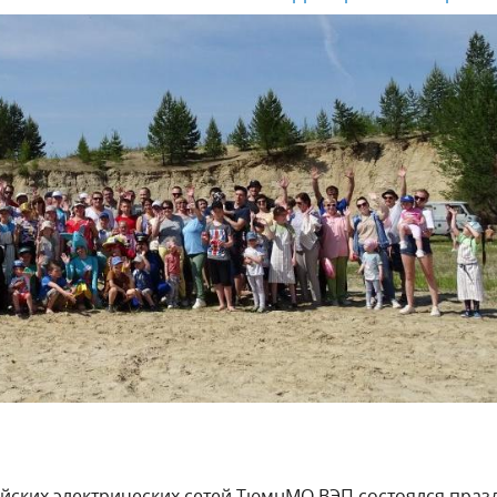
ских электрических сетей ТюмнМО ВЭП состоялся праз