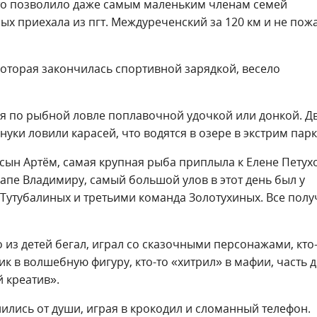
что позволило даже самым маленьким членам семей
ых приехала из пгт. Междуреченский за 120 км и не пож
которая закончилась спортивной зарядкой, весело
 по рыбной ловле поплавочной удочкой или донкой. Д
нуки ловили карасей, что водятся в озере в экстрим парк
сын Артём, самая крупная рыба приплыла к Елене Петух
апе Владимиру, самый большой улов в этот день был у
Тутубалиных и третьими команда Золотухиных. Все пол
о из детей бегал, играл со сказочными персонажами, кто
 в волшебную фигуру, кто-то «хитрил» в мафии, часть д
 креатив».
лились от души, играя в крокодил и сломанный телефон.