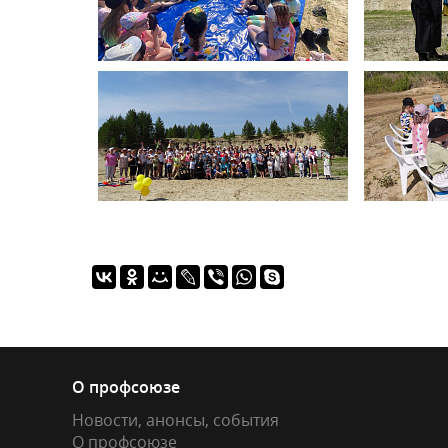
О профсоюзе
Новости, анонсы, события
О профсоюзе