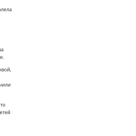
алела
ва
е.
овой,
учили
-то
етей