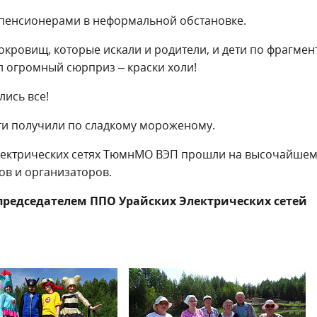
и, пенсионерами в неформальной обстановке.
окровищ, которые искали и родители, и дети по фрагмен
л огромный сюрприз – краски холи!
лись все!
ети получили по сладкому мороженому.
электрических сетях ТюмнМО ВЭП прошли на высочайше
ов и организаторов.
председателем ППО Урайских Электрических сетей