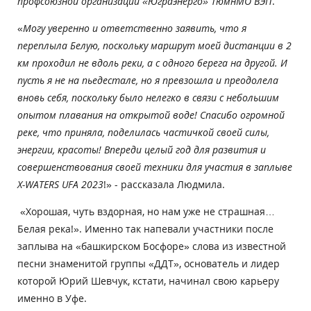
профсоюзной организации «Юграэнерго» ТюмнМО ВЭП
.
«
Могу уверенно и ответственно заявить, что я
переплыла Белую, поскольку маршрут моей дистанции в 2
км проходил не вдоль реки, а с одного берега на другой. И
пусть я не на пьедестале, но я превзошла и преодолела
вновь себя, поскольку было нелегко в связи с небольшим
опытом плавания на открытой воде! Спасибо огромной
реке, что приняла, поделилась частичкой своей силы,
энергии, красоты! Впереди целый год для развития и
совершенствования своей техники для участия в заплыве
X-WATERS UFA 2023
!» - рассказала Людмила.
«Хорошая, чуть вздорная, но нам уже не страшная…
Белая река!». Именно так напевали участники после
заплыва на «башкирском Босфоре» слова из известной
песни знаменитой группы «ДДТ», основатель и лидер
которой Юрий Шевчук, кстати, начинал свою карьеру
именно в Уфе.