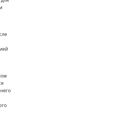
и
сле
рией
ном
ся
 него
ого