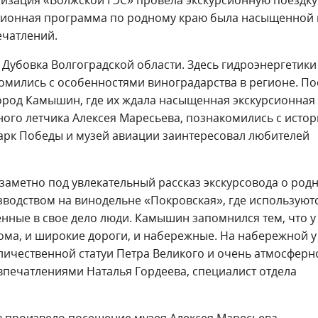
рсионная программа по родному краю была насыщенной 
ечатлений.
Дубовка Волгоградской области. Здесь гидроэнергетики
омились с особенностями виноградарства в регионе. По
город Камышин, где их ждала насыщенная экскурсионная
ого летчика Алексея Маресьева, познакомились с исто
арк Победы и музей авиации заинтересовал любителей
заметно под увлекательный рассказ экскурсовода о род
водством на винодельне «Покровская», где используют
ные в свое дело люди. Камышин запомнился тем, что у
дома, и широкие дороги, и набережные. На набережной у
ичественной статуи Петра Великого и очень атмосферн
 впечатлениями Наталья Гордеева, специалист отдела
в произвело посещение музея Алексея Маресьева.