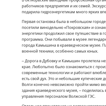
работников предприятия и их семей. Экску
подарила гидроэнергетикам много ярких вп
Первая остановка была в небольшом городе 
посетили винодельню «Покровская» и ознак
энергетики продолжил свое путешествие в 
программа. Они побывали в музее легендарн
города Камышина в краеведческом музее. П
военной техники, особенно самых юных.
– Дорога в Дубовку и Камышин пролетела не
крае. Любопытно было ознакомиться с произ
современные технологии и работают влюблен
есть свой дух. Это и небольшие купеческие 
Волги конечно невозможно пройти мимо вел
здания краеведческого музея, – поделилась
управления персоналом Волжской ГЭС.
Отдельное впечатление на гидроэнергетико