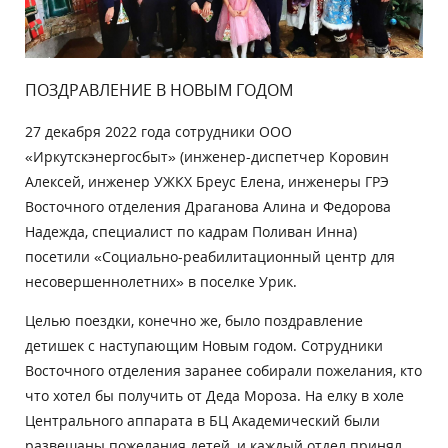
ПОЗДРАВЛЕНИЕ В НОВЫМ ГОДОМ
27 декабря 2022 года сотрудники ООО
«Иркутскэнергосбыт» (инженер-диспетчер Коровин
Алексей, инженер УЖКХ Бреус Елена, инженеры ГРЭ
Восточного отделения Драганова Алина и Федорова
Надежда, специалист по кадрам Поливан Инна)
посетили «Социально-реабилитационный центр для
несовершеннолетних» в поселке Урик.
Целью поездки, конечно же, было поздравление
детишек с наступающим Новым годом. Сотрудники
Восточного отделения заранее собирали пожелания, кто
что хотел бы получить от Деда Мороза. На елку в холе
Центрального аппарата в БЦ Академический были
развешаны пожелания детей, и каждый отдел принял