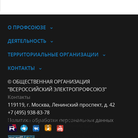
О ПРОФСОЮЗЕ
ДЕЯТЕЛЬНОСТЬ
ТЕРРИТОРИАЛЬНЫЕ ОРГАНИЗАЦИИ
КОНТАКТЫ
© ОБЩЕСТВЕННАЯ ОРГАНИЗАЦИЯ
"ВСЕРОССИЙСКИЙ ЭЛЕКТРОПРОФСОЮЗ"
Контакты
119119, г. Москва, Ленинский проспект, д. 42
+7 (495) 938-83-78
Данный веб-сайт использует cookie-
Политика обработки персональных данных
файлы в целях предоставления вам
лучшего пользовательского опыта на
нашем сайте. Продолжая использовать