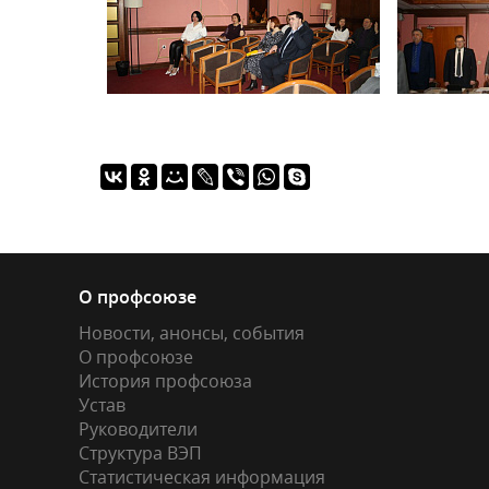
О профсоюзе
Новости, анонсы, события
О профсоюзе
История профсоюза
Устав
Руководители
Структура ВЭП
Статистическая информация