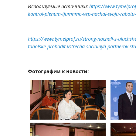
Используемые источники:
https://www.tymelprof
kontrol-plenum-tjumnmo-vep-nachal-svoju-rabotu-v
https://www.tymelprof.ru/strong-nachali-s-uluchshe
tobolske-prohodit-vstrecha-socialnyh-partnerov-st
Фотографии к новости: