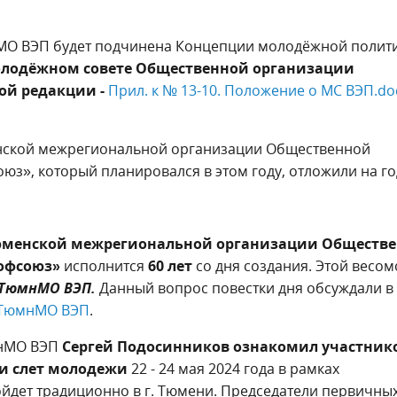
МО ВЭП будет подчинена
Концепции молодёжной полит
лодёжном совете Общественной организации
ой редакции -
Прил. к № 13-10. Положение о МС ВЭП.do
ской межрегиональной организации Общественной
з», который планировался в этом году, отложили на го
менской межрегиональной организации Обществ
офсоюз»
исполнится
60 лет
со дня создания. Этой весом
ТюмнМО ВЭП.
Данный вопрос повестки дня обсуждали в
 ТюмнМО ВЭП
.
мнМО ВЭП
Сергей Подосинников ознакомил участников
и слет молодежи
22 - 24 мая 2024 года в рамках
йдет традиционно в г. Тюмени. Председатели первичны