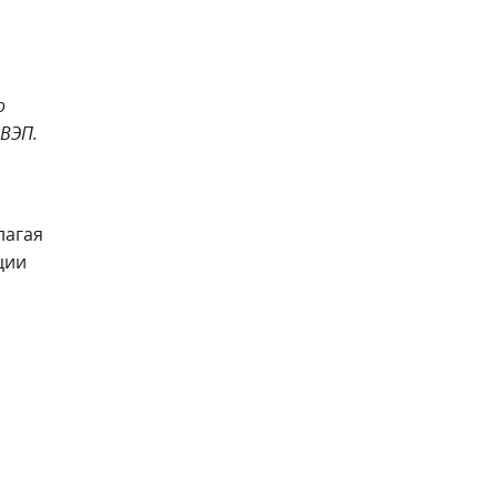
о
ВЭП.
лагая
ции