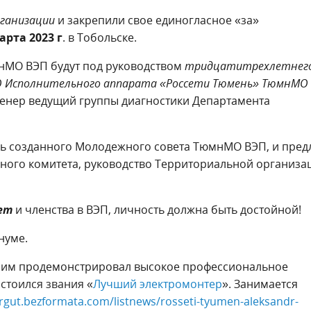
ганизации
и закрепили свое единогласное «за»
арта 2023 г
. в Тобольске.
нМО ВЭП будут под руководством
тридцатитрехлетнег
 Исполнительного аппарата «Россети Тюмень» ТюмнМО 
женер ведущий группы диагностики Департамента
вь созданного Молодежного совета ТюмнМО ВЭП, и пред
ного комитета, руководство Территориальной организа
ет
и членства в ВЭП, личность должна быть достойной!
нуме.
ьшим продемонстрировал высокое профессиональное
остоился звания
«
Лучший электромонтер
».
Занимается
urgut.bezformata.com/listnews/rosseti-tyumen-aleksandr-