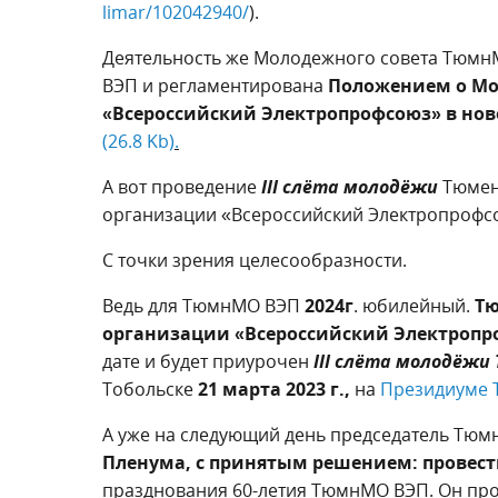
limar/102042940/
).
Деятельность же Молодежного совета Тюмн
ВЭП и регламентирована
Положением о Мо
«Всероссийский Электропрофсоюз» в нов
(26.8 Kb)
.
А вот проведение
III
слёта молодёжи
Тюмен
организации «Всероссийский Электропрофсою
С точки зрения целесообразности.
Ведь для ТюмнМО ВЭП
2024г
. юбилейный.
Тю
организации «Всероссийский Электропр
дате и будет приурочен
III
слёта молодёжи 
Тобольске
21 марта 2023 г.,
на
Президиуме
А уже на следующий день председатель Тю
Пленума, с принятым решением: провест
празднования 60-летия ТюмнМО ВЭП. Он про