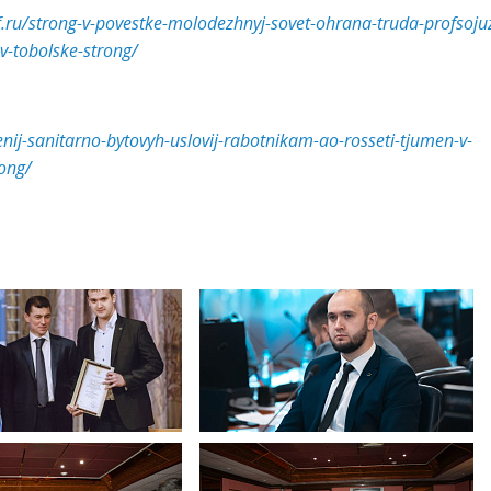
.ru/strong-v-povestke-molodezhnyj-sovet-ohrana-truda-profsojuz
-tobolske-strong/
nij-sanitarno-bytovyh-uslovij-rabotnikam-ao-rosseti-tjumen-v-
rong/