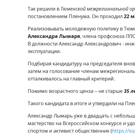
Так решили в
Тюменской межрегиональной ор
постановлением Пленума. Он проходил
22 м
Реализовывать молодежную политику в Тюм
Александра Лымаря
, члена профсоюза
ППО
В должности Александр Александрович - ин
эксплуатации.
Подбирая кандидатуру на председателя вно
затем на голосование членам межрегиональ
отталкивалось на главный критерий.
Помимо возрастного ценза – не старше
35 л
Такого кандидата в итоге и утвердили на Пле
Александр Лымарь уже в двадцать с небол
мастерство на
Всероссийском конкурсе и уд
спортом и
активист общественник (
https://s