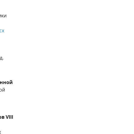
ики
cx
д.
енной
ой
 VIII
х