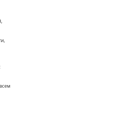
,
и,
с
 всем