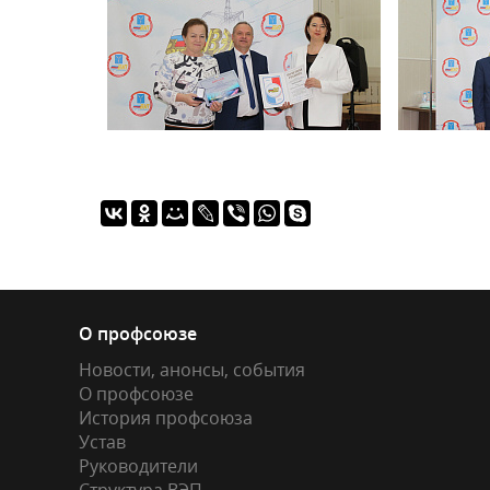
О профсоюзе
Новости, анонсы, события
О профсоюзе
История профсоюза
Устав
Руководители
Структура ВЭП