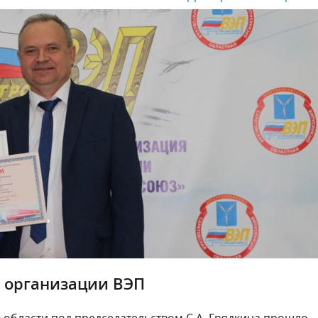
й организации ВЭП
области под председательством С.А. Грядкина прошло