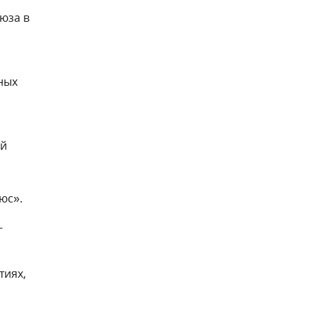
юза в
ных
ый
юс».
-
тиях,