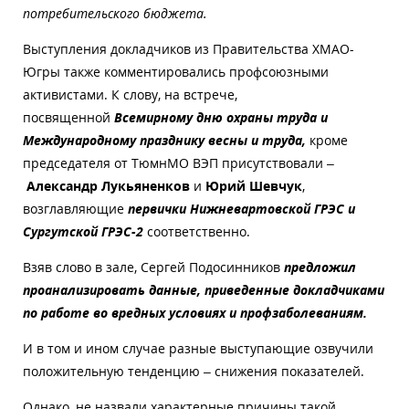
потребительского бюджета.
Выступления докладчиков из Правительства ХМАО-
Югры также комментировались профсоюзными
активистами. К слову, на встрече,
посвященной
Всемирному дню охраны труда и
Международному празднику весны и труда,
кроме
председателя от ТюмнМО ВЭП присутствовали –
Александр Лукьяненков
и
Юрий Шевчук
,
возглавляющие
первички Нижневартовской ГРЭС и
Сургутской ГРЭС-2
соответственно.
Взяв слово в зале, Сергей Подосинников
предложил
проанализировать данные, приведенные докладчиками
по работе во вредных условиях и профзаболеваниям.
И в том и ином случае разные выступающие озвучили
положительную тенденцию – снижения показателей.
Однако, не назвали характерные причины такой